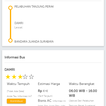
PELABUHAN TANJUNG PERAK
DAMRI
Lewat:
BANDARA JUANDA SURABAYA
Informasi Bus
DAMRI
☆
☆
☆
☆
☆
Waktu Tempuh
Estimasi Harga
Waktu Berangkat
Rp
-
06.00 WIB - 16.00
K
K
[Tidak Ada Data]
WIB
(Tarif Terjauh)
Anda Tau Informasi Ini?
Bisnis AC
Kontribusi
(Jadwal Dari Pelabuhan
Informasi Ini
Tanjung Perak Surabaya)
Salah Dan Anda Tahu Info