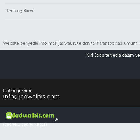
Tentang Kami
Website penyedia informasi jadwal, rute dan tarif transportasi umu
Kini Jabis tersedia dalam 
Hubungi Kami:
info@jadwalbis.com
®
(cache:1 cacheNeo:1)