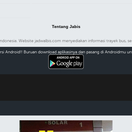
Tentang Jabis
m Indonesia. Website jadwalbis.com menyediakan informasi trayek bus,
versi Android!! Buruan download aplikasinya dan pasang di Androidmu unt
Download Android