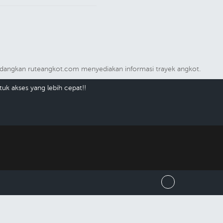
 sedangkan ruteangkot.com menyediakan informasi trayek angkot.
uk akses yang lebih cepat!!