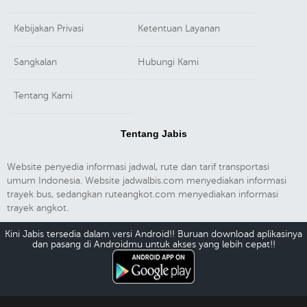
Kebijakan Privasi
Ketentuan Layanan
Sangkalan
Hubungi Kami
Tentang Kami
Tentang Jabis
Website penyedia informasi jadwal, rute dan tarif transportasi
umum Indonesia. Website jadwalbis.com menyediakan informasi
trayek bus, sedangkan ruteangkot.com menyediakan informasi
trayek angkot.
Kini Jabis tersedia dalam versi Android!! Buruan download aplikasinya
dan pasang di Androidmu untuk akses yang lebih cepat!!
Download Android