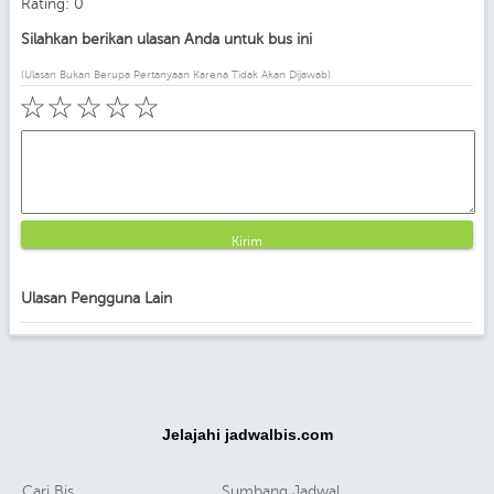
Rating: 0
Silahkan berikan ulasan Anda untuk bus ini
(Ulasan Bukan Berupa Pertanyaan Karena Tidak Akan Dijawab)
☆
☆
☆
☆
☆
Kirim
Ulasan Pengguna Lain
Jelajahi jadwalbis.com
Cari Bis
Sumbang Jadwal