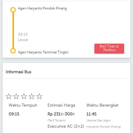
Agen Haryanto Pondok Pinang
09:15
Lewat:
Beli Tiket di
Redbus
Agen Haryanto Terminal Tingkir
Informasi Bus
☆
☆
☆
☆
☆
Waktu Tempuh
Estimasi Harga
Waktu Berangkat
09:15
Rp
231
-300
11:45
K
K
(Tarif Terjauh)
(Jadwal Dari Agen
Executive AC (2+2)
Haryanto Pondok Pinang)