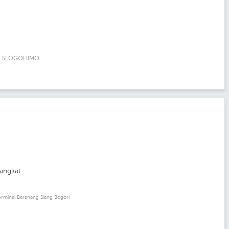
O- SLOGOHIMO
angkat
erminal Baranang Siang Bogor)