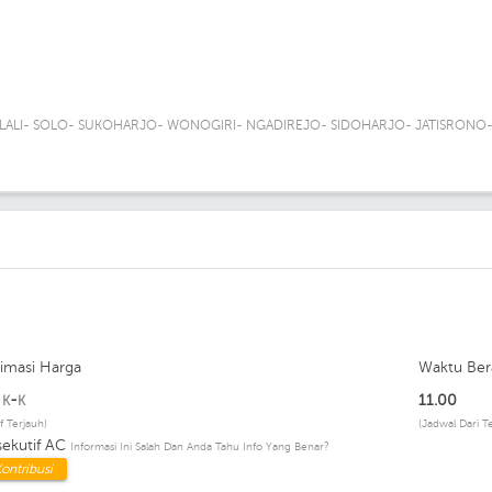
OLALI- SOLO- SUKOHARJO- WONOGIRI- NGADIREJO- SIDOHARJO- JATISRON
timasi Harga
Waktu Ber
p
-
11.00
K
K
if Terjauh)
(Jadwal Dari T
sekutif AC
Informasi Ini Salah Dan Anda Tahu Info Yang Benar?
ontribusi