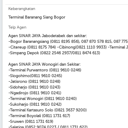
Keberangkatan
Terminal Baranang Siang Bogor
Telp Agen
Agen SINAR JAYA Jabodetabek dan sekitar:
-Bogor Baranangsiang (0811 8195 856), 087 870 578 815, 087 775
-Citereup (0811 8175 784) -Cibinong(0821 1110 9933) -Terminal 
-Simpang Depok (0822 2546 2937/0811 8474 613)
Agen SINAR JAYA Wonogiri dan Sekitar:
-Terminal Purwantoro (0811 9610 0246)
-Slogohimo(0811 9610 0245)
-Jatisrono (0811 9610 0248)
-Sidoharjo (0811 9610 0243)
-Ngadirojo (0811 9610 0241)
-Terminal Wonogiri (0811 9610 0240)
-Sukoharjo (0811 9610 0242)
-Terminal Kartasuro Solo (0821 3637 9200)
-Terminal Boyolali (0811 1731 617)
-Sruwen (0811 1731 619)
-Salatiga (0852 9074 0223 / 0811 1731 622)