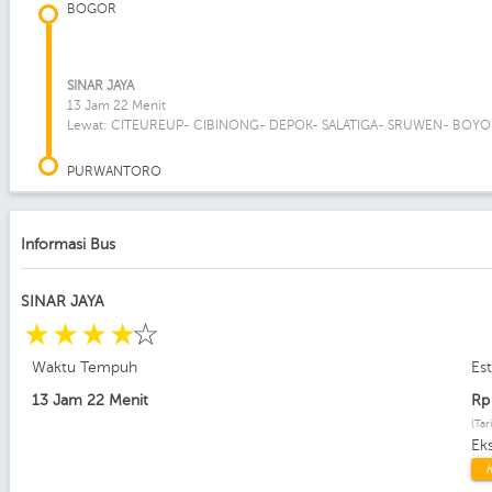
BOGOR
SINAR JAYA
13 Jam 22 Menit
Lewat: CITEUREUP- CIBINONG- DEPOK- SALATIGA- SRUWEN- BOY
PURWANTORO
Informasi Bus
SINAR JAYA
☆
☆
☆
☆
☆
Waktu Tempuh
Es
13 Jam 22 Menit
R
(Tar
Ek
K