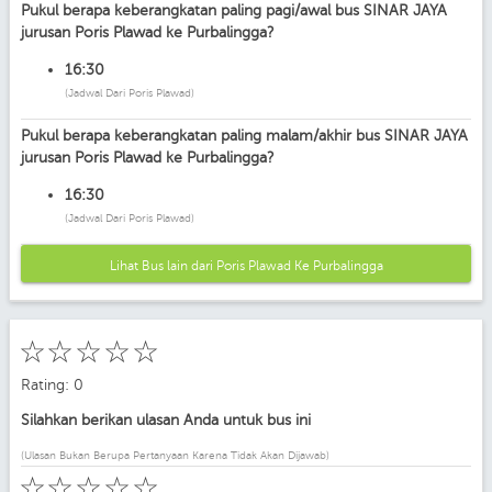
Pukul berapa keberangkatan paling pagi/awal bus SINAR JAYA
jurusan Poris Plawad ke Purbalingga?
16:30
(Jadwal Dari Poris Plawad)
Pukul berapa keberangkatan paling malam/akhir bus SINAR JAYA
jurusan Poris Plawad ke Purbalingga?
16:30
(Jadwal Dari Poris Plawad)
Lihat Bus lain dari Poris Plawad Ke Purbalingga
☆
☆
☆
☆
☆
Rating: 0
Silahkan berikan ulasan Anda untuk bus ini
(Ulasan Bukan Berupa Pertanyaan Karena Tidak Akan Dijawab)
☆
☆
☆
☆
☆