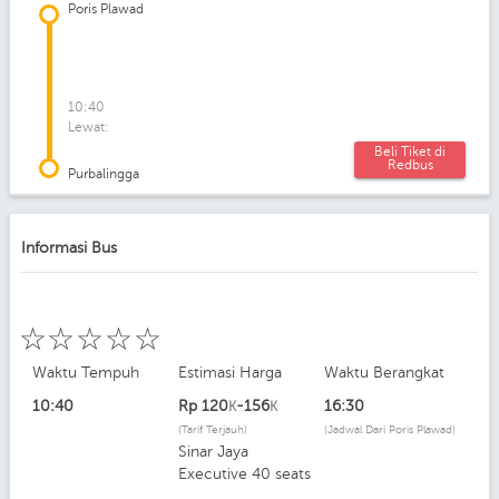
Poris Plawad
10:40
Lewat:
Beli Tiket di
Redbus
Purbalingga
Informasi Bus
☆
☆
☆
☆
☆
Waktu Tempuh
Estimasi Harga
Waktu Berangkat
10:40
Rp
120
-156
16:30
K
K
(Tarif Terjauh)
(Jadwal Dari Poris Plawad)
Sinar Jaya
Executive 40 seats