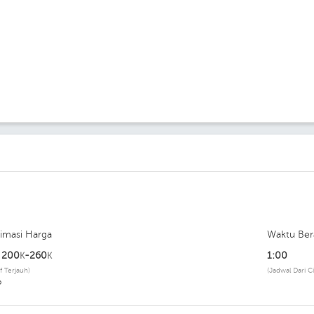
timasi Harga
Waktu Ber
p
200
-260
1:00
K
K
if Terjauh)
(Jadwal Dari C
P