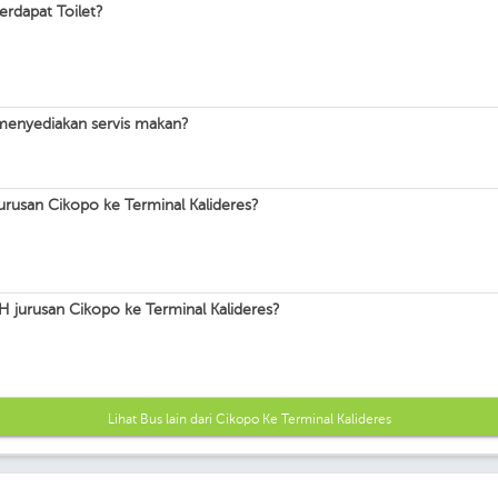
rdapat Toilet?
menyediakan servis makan?
rusan Cikopo ke Terminal Kalideres?
 jurusan Cikopo ke Terminal Kalideres?
Lihat Bus lain dari Cikopo Ke Terminal Kalideres