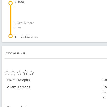
Cikopo
2 Jam 47 Menit
Lewat:
Terminal Kalideres
Informasi Bus
☆
☆
☆
☆
☆
Waktu Tempuh
Es
2 Jam 47 Menit
R
(Tar
VI