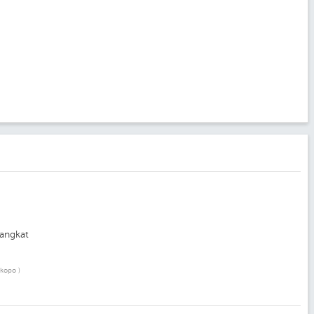
angkat
ikopo )