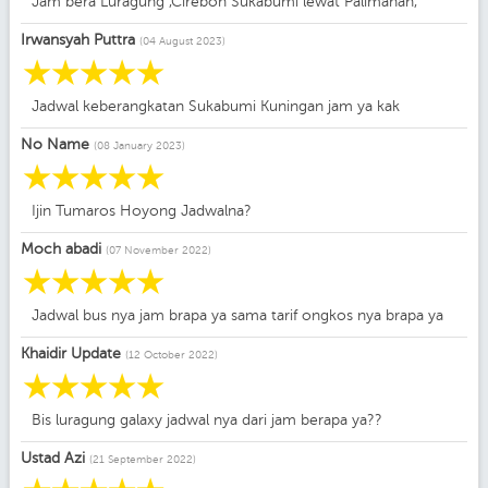
Jam bera Luragung ,Cirebon Sukabumi lewat Palimanan,
Irwansyah Puttra
(04 August 2023)
☆
☆
☆
☆
☆
Jadwal keberangkatan Sukabumi Kuningan jam ya kak
No Name
(08 January 2023)
☆
☆
☆
☆
☆
Ijin Tumaros Hoyong Jadwalna?
Moch abadi
(07 November 2022)
☆
☆
☆
☆
☆
Jadwal bus nya jam brapa ya sama tarif ongkos nya brapa ya
Khaidir Update
(12 October 2022)
☆
☆
☆
☆
☆
Bis luragung galaxy jadwal nya dari jam berapa ya??
Ustad Azi
(21 September 2022)