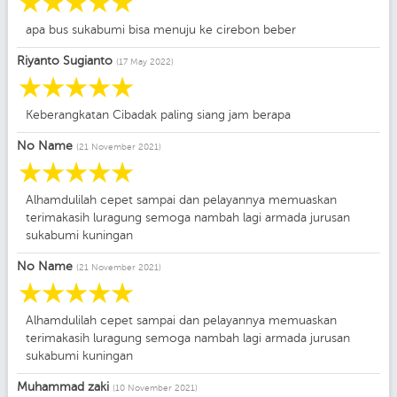
☆
☆
☆
☆
☆
apa bus sukabumi bisa menuju ke cirebon beber
Riyanto Sugianto
(17 May 2022)
☆
☆
☆
☆
☆
Keberangkatan Cibadak paling siang jam berapa
No Name
(21 November 2021)
☆
☆
☆
☆
☆
Alhamdulilah cepet sampai dan pelayannya memuaskan
terimakasih luragung semoga nambah lagi armada jurusan
sukabumi kuningan
No Name
(21 November 2021)
☆
☆
☆
☆
☆
Alhamdulilah cepet sampai dan pelayannya memuaskan
terimakasih luragung semoga nambah lagi armada jurusan
sukabumi kuningan
Muhammad zaki
(10 November 2021)