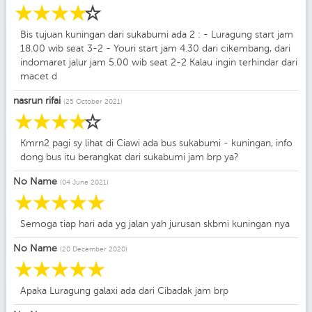
☆
☆
☆
☆
☆
Bis tujuan kuningan dari sukabumi ada 2 : - Luragung start jam
18.00 wib seat 3-2 - Youri start jam 4.30 dari cikembang, dari
indomaret jalur jam 5.00 wib seat 2-2 Kalau ingin terhindar dari
macet d
nasrun rifai
(25 October 2021)
☆
☆
☆
☆
☆
Kmrn2 pagi sy lihat di Ciawi ada bus sukabumi - kuningan, info
dong bus itu berangkat dari sukabumi jam brp ya?
No Name
(04 June 2021)
☆
☆
☆
☆
☆
Semoga tiap hari ada yg jalan yah jurusan skbmi kuningan nya
No Name
(20 December 2020)
☆
☆
☆
☆
☆
Apaka Luragung galaxi ada dari Cibadak jam brp