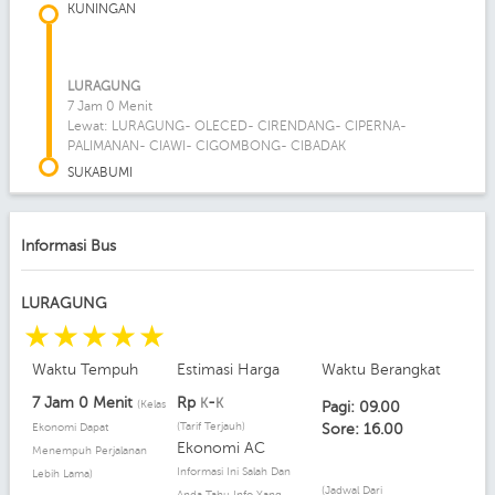
KUNINGAN
LURAGUNG
7 Jam 0 Menit
Lewat: LURAGUNG- OLECED- CIRENDANG- CIPERNA-
PALIMANAN- CIAWI- CIGOMBONG- CIBADAK
SUKABUMI
Informasi Bus
LURAGUNG
☆
☆
☆
☆
☆
Waktu Tempuh
Estimasi Harga
Waktu Berangkat
7 Jam 0 Menit
Rp
-
K
K
(Kelas
Pagi: 09.00
(Tarif Terjauh)
Ekonomi Dapat
Sore: 16.00
Ekonomi AC
Menempuh Perjalanan
Informasi Ini Salah Dan
Lebih Lama)
(Jadwal Dari
Anda Tahu Info Yang