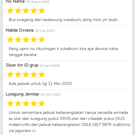
No Name
(30 August 2020)
☆
☆
☆
☆
☆
Bus luragang dari kedawung sukabumi pling mlm jm brph
Nabila Octavia
(20 May 2020)
☆
☆
☆
☆
☆
Kang upmi nu tikuningan k sukabumi kira aya deuina iraha
tanggal baraha
Silver Art ID grup
(22 April 2020)
☆
☆
☆
☆
☆
Ada jadwal untuk tgl 11 Mei 2020
Luragung Jembar
(16 April 2020)
☆
☆
☆
☆
☆
Untuk sementara jadwal keberangkatan hanya tersedia armada
ac,star dari luragung pukul 09.00,star dari cibadak pukul 19.15
malam,info dan jadwal keberangkatan 0818 1817 9876 (call/sms)
via jagorawi ci