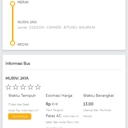
MERAK
MURNI JAYA
Lewat: CILEGON- CIKANDE- BITUNG- BALARAJA
KROYA
Informasi Bus
MURNI JAYA
☆
☆
☆
☆
☆
Waktu Tempuh
Estimasi Harga
Waktu Berangkat
Rp
-
13.00
K
K
[Tidak Ada Data]
(Tarif Terjauh)
(Jadwal Dari Terminal
Anda Tau Informasi Ini?
Patas AC
Kontribusi
Informasi Ini
Merak)
Salah Dan Anda Tahu Info