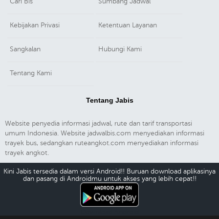
Cari Bis
Sumbang Jadwal
Kebijakan Privasi
Ketentuan Layanan
Sangkalan
Hubungi Kami
Tentang Kami
Tentang Jabis
Website penyedia informasi jadwal, rute dan tarif transportasi
umum Indonesia. Website jadwalbis.com menyediakan informasi
trayek bus, sedangkan ruteangkot.com menyediakan informasi
trayek angkot.
Kini Jabis tersedia dalam versi Android!! Buruan download aplikasinya
dan pasang di Androidmu untuk akses yang lebih cepat!!
Download Android