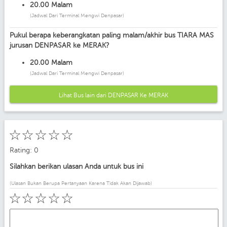
20.00 Malam
(Jadwal Dari Terminal Mengwi Denpasar)
Pukul berapa keberangkatan paling malam/akhir bus TIARA MAS
jurusan DENPASAR ke MERAK?
20.00 Malam
(Jadwal Dari Terminal Mengwi Denpasar)
Lihat Bus lain dari DENPASAR Ke MERAK
☆
☆
☆
☆
☆
Rating: 0
Silahkan berikan ulasan Anda untuk bus ini
(Ulasan Bukan Berupa Pertanyaan Karena Tidak Akan Dijawab)
☆
☆
☆
☆
☆