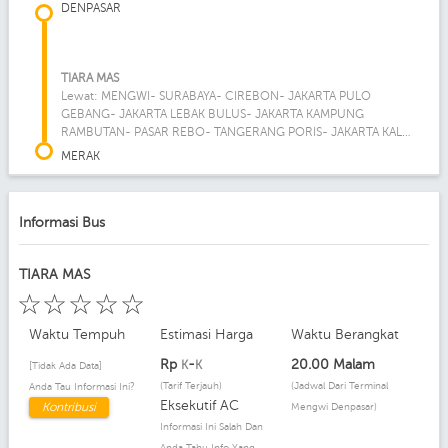
DENPASAR
TIARA MAS
Lewat: MENGWI- SURABAYA- CIREBON- JAKARTA PULO
GEBANG- JAKARTA LEBAK BULUS- JAKARTA KAMPUNG
RAMBUTAN- PASAR REBO- TANGERANG PORIS- JAKARTA KALI
DERES- BALARAJA
MERAK
Informasi Bus
TIARA MAS
☆
☆
☆
☆
☆
Waktu Tempuh
Estimasi Harga
Waktu Berangkat
Rp
-
20.00 Malam
K
K
[Tidak Ada Data]
(Tarif Terjauh)
(Jadwal Dari Terminal
Anda Tau Informasi Ini?
Eksekutif AC
Kontribusi
Mengwi Denpasar)
Informasi Ini Salah Dan
Anda Tahu Info Yang