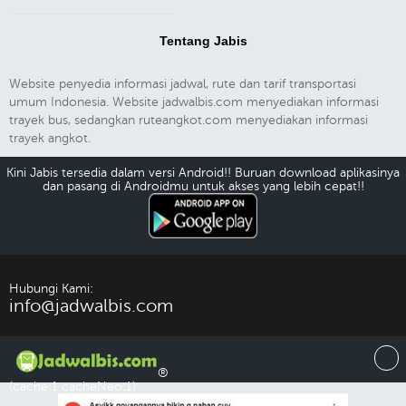
Tentang Jabis
Website penyedia informasi jadwal, rute dan tarif transportasi
umum Indonesia. Website jadwalbis.com menyediakan informasi
trayek bus, sedangkan ruteangkot.com menyediakan informasi
trayek angkot.
Kini Jabis tersedia dalam versi Android!! Buruan download aplikasinya
dan pasang di Androidmu untuk akses yang lebih cepat!!
Download Android
Hubungi Kami:
info@jadwalbis.com
®
(cache:1 cacheNeo:1)