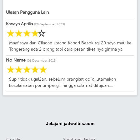
Ulasan Pengguna Lain
Kanaya Aprilia
(28 September 2023)
☆
☆
☆
☆
☆
Maaf saya dari Cilacap karang Kandri Besok tgl 29 saya mau ke
Tangerang ada 2 orang tapi cara pesan tiket nya gimna ya
No Name
(01 December 2018)
☆
☆
☆
☆
☆
Supir tidak ugal2an, sebelum brangkat do''a, utamakan
keselamatan penumpang...,hingga selamat ditujuan....
Jelajahi jadwalbis.com
Cari Bis
Sumbang Jadwal