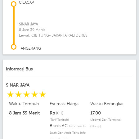
CILACAP
SINAR JAYA
8 Jam 39 Menit
Lewat: CIBITUNG- JAKARTA KALI DERES
TANGERANG
Informasi Bus
SINAR JAYA
☆
☆
☆
☆
☆
Waktu Tempuh
Estimasi Harga
Waktu Berangkat
8 Jam 39 Menit
Rp
-
17.00
K
K
(Tarif Terjauh)
(Jadwal Dari Terminal
Bisnis AC
Informasi Ini
Cilacap)
Salah Dan Anda Tahu Info