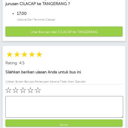
jurusan CILACAP ke TANGERANG ?
17.00
(Jadwal Dari Terminal Cilacap)
Lihat Bus lain dari CILACAP Ke TANGERANG
☆
☆
☆
☆
☆
Rating: 4.5
Silahkan berikan ulasan Anda untuk bus ini
(Ulasan Bukan Berupa Pertanyaan Karena Tidak Akan Dijawab)
☆
☆
☆
☆
☆
Kirim