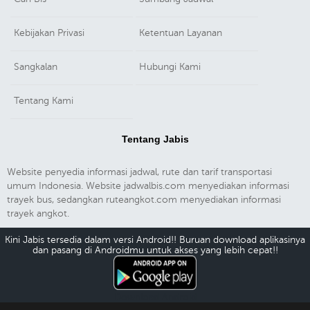
Kebijakan Privasi
Ketentuan Layanan
Sangkalan
Hubungi Kami
Tentang Kami
Tentang Jabis
Website penyedia informasi jadwal, rute dan tarif transportasi
umum Indonesia. Website jadwalbis.com menyediakan informasi
trayek bus, sedangkan ruteangkot.com menyediakan informasi
trayek angkot.
Kini Jabis tersedia dalam versi Android!! Buruan download aplikasinya
dan pasang di Androidmu untuk akses yang lebih cepat!!
Download Android