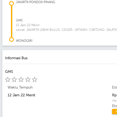
JAKARTA PONDOK PINANG
GMS
12 Jam 22 Menit
Lewat: JAKARTA LEBAK BULUS- CEGER- JATIASIH- CIBITUNG- SAL
WONOGIRI
Informasi Bus
GMS
☆
☆
☆
☆
☆
Waktu Tempuh
Es
12 Jam 22 Menit
R
(Tar
Ek
K