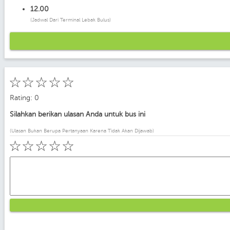
12.00
(Jadwal Dari Terminal Lebak Bulus)
☆
☆
☆
☆
☆
Rating: 0
Silahkan berikan ulasan Anda untuk bus ini
(Ulasan Bukan Berupa Pertanyaan Karena Tidak Akan Dijawab)
☆
☆
☆
☆
☆