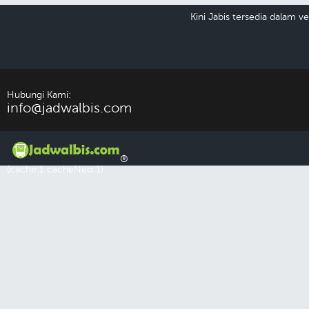
Kini Jabis tersedia dalam 
Hubungi Kami:
info@jadwalbis.com
®
(cache:1 cacheNeo:1)