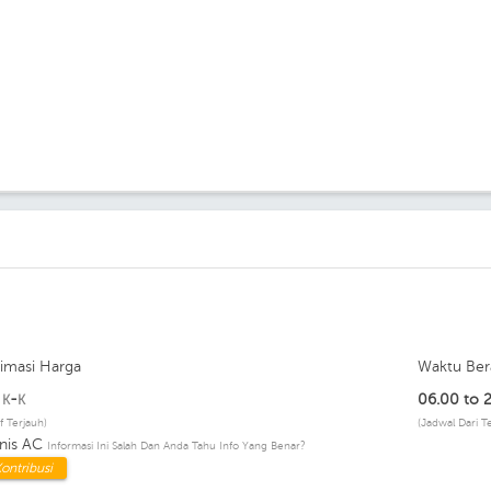
timasi Harga
Waktu Ber
p
-
06.00 to 
K
K
if Terjauh)
(Jadwal Dari T
snis AC
Informasi Ini Salah Dan Anda Tahu Info Yang Benar?
ontribusi