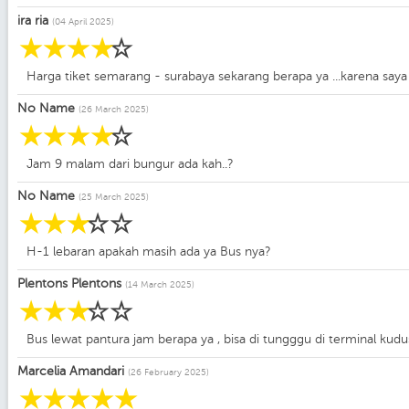
ira ria
(04 April 2025)
☆
☆
☆
☆
☆
Harga tiket semarang - surabaya sekarang berapa ya ...karena sa
No Name
(26 March 2025)
☆
☆
☆
☆
☆
Jam 9 malam dari bungur ada kah..?
No Name
(25 March 2025)
☆
☆
☆
☆
☆
H-1 lebaran apakah masih ada ya Bus nya?
Plentons Plentons
(14 March 2025)
☆
☆
☆
☆
☆
Bus lewat pantura jam berapa ya , bisa di tungggu di terminal kudu
Marcelia Amandari
(26 February 2025)
☆
☆
☆
☆
☆