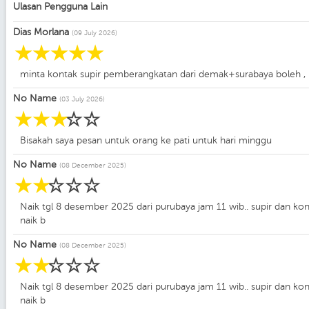
Ulasan Pengguna Lain
Dias Morlana
(09 July 2026)
☆
☆
☆
☆
☆
minta kontak supir pemberangkatan dari demak+surabaya boleh , 
No Name
(03 July 2026)
☆
☆
☆
☆
☆
Bisakah saya pesan untuk orang ke pati untuk hari minggu
No Name
(08 December 2025)
☆
☆
☆
☆
☆
Naik tgl 8 desember 2025 dari purubaya jam 11 wib.. supir dan 
naik b
No Name
(08 December 2025)
☆
☆
☆
☆
☆
Naik tgl 8 desember 2025 dari purubaya jam 11 wib.. supir dan 
naik b