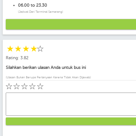
06.00 to 23.30
(Jadwal Dari Terminal Semarang)
☆
☆
☆
☆
☆
Rating: 3.82
Silahkan berikan ulasan Anda untuk bus ini
(Ulasan Bukan Berupa Pertanyaan Karena Tidak Akan Dijawab)
☆
☆
☆
☆
☆