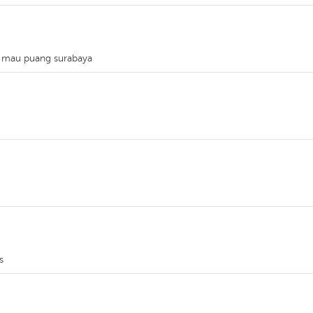
ya mau puang surabaya
s