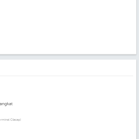
angkat
erminal Cilacap)