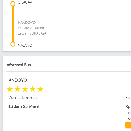
CILACAP
HANDOYO
13 Jam 23 Menit
Lewat: SURABAYA
MALANG
Informasi Bus
HANDOYO
☆
☆
☆
☆
☆
Waktu Tempuh
Es
13 Jam 23 Menit
R
(Tar
Ek
K