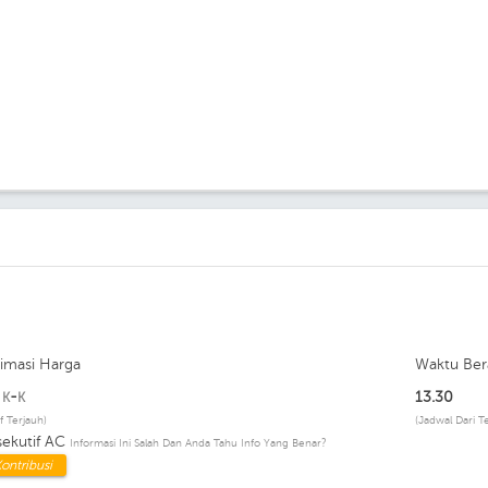
timasi Harga
Waktu Ber
p
-
13.30
K
K
if Terjauh)
(Jadwal Dari T
sekutif AC
Informasi Ini Salah Dan Anda Tahu Info Yang Benar?
ontribusi