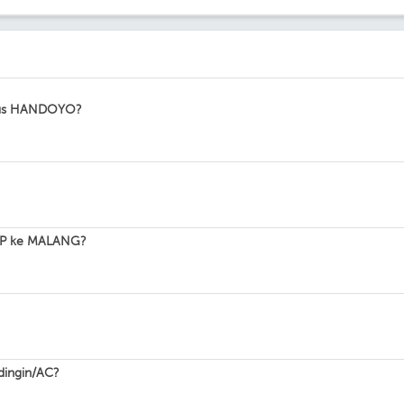
 bus HANDOYO?
CAP ke MALANG?
ingin/AC?