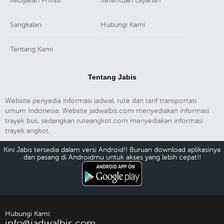
Kebijakan Privasi
Ketentuan Layanan
Sangkalan
Hubungi Kami
Tentang Kami
Tentang Jabis
Website penyedia informasi jadwal, rute dan tarif transportasi
umum Indonesia. Website jadwalbis.com menyediakan informasi
trayek bus, sedangkan ruteangkot.com menyediakan informasi
trayek angkot.
Kini Jabis tersedia dalam versi Android!! Buruan download aplikasinya
dan pasang di Androidmu untuk akses yang lebih cepat!!
Download Android
Hubungi Kami:
info@jadwalbis.com