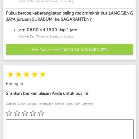
(Jadwal Dari Terminal Sukabumi Jubleg)
Pukul berapa keberangkatan paling malam/akhir bus LANGGENG
JAYA jurusan SUKABUMI ke SAGARANTEN?
jam 06.00 s.d 19.00 tiap 1 jam
(Jadwal Dari Terminal Sukabumi Jubleg)
Lihat Bus lain dari SUKABUMI Ke SAGARANTEN
☆
☆
☆
☆
☆
Rating: 5
Silahkan berikan ulasan Anda untuk bus ini
(Ulasan Bukan Berupa Pertanyaan Karena Tidak Akan Dijawab)
☆
☆
☆
☆
☆