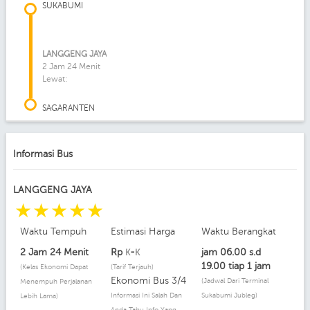
SUKABUMI
LANGGENG JAYA
2 Jam 24 Menit
Lewat:
SAGARANTEN
Informasi Bus
LANGGENG JAYA
☆
☆
☆
☆
☆
Waktu Tempuh
Estimasi Harga
Waktu Berangkat
2 Jam 24 Menit
Rp
-
jam 06.00 s.d
K
K
19.00 tiap 1 jam
(Kelas Ekonomi Dapat
(Tarif Terjauh)
Ekonomi Bus 3/4
(Jadwal Dari Terminal
Menempuh Perjalanan
Informasi Ini Salah Dan
Sukabumi Jubleg)
Lebih Lama)
Anda Tahu Info Yang