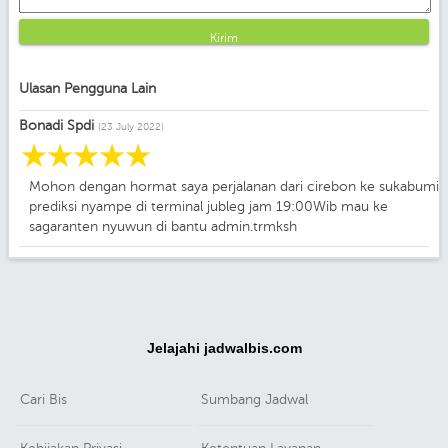
Kirim
Ulasan Pengguna Lain
Bonadi Spdi
(23 July 2022)
☆
☆
☆
☆
☆
Mohon dengan hormat saya perjalanan dari cirebon ke sukabumi
prediksi nyampe di terminal jubleg jam 19:00Wib mau ke
sagaranten nyuwun di bantu admin.trmksh
Jelajahi jadwalbis.com
Cari Bis
Sumbang Jadwal