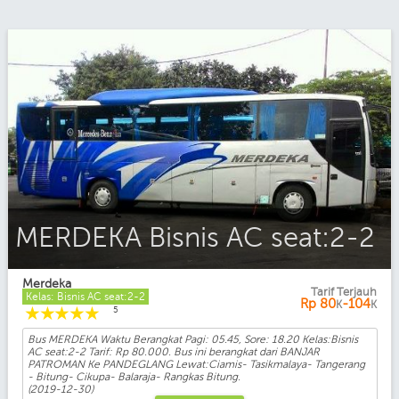
MERDEKA Bisnis AC seat:2-2
Merdeka
Tarif Terjauh
Kelas: Bisnis AC seat:2-2
Rp
80
-104
K
K
☆
☆
☆
☆
☆
5
Bus MERDEKA Waktu Berangkat Pagi: 05.45, Sore: 18.20 Kelas:Bisnis
AC seat:2-2 Tarif: Rp 80.000. Bus ini berangkat dari BANJAR
PATROMAN Ke PANDEGLANG Lewat:Ciamis- Tasikmalaya- Tangerang
- Bitung- Cikupa- Balaraja- Rangkas Bitung.
(2019-12-30)