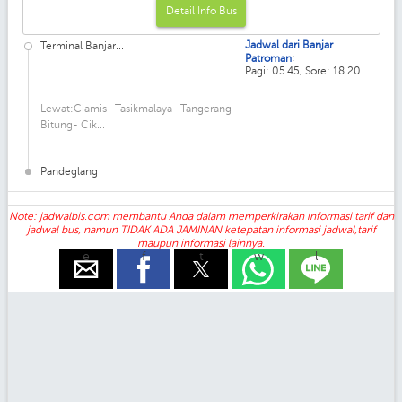
Detail Info Bus
Jadwal dari Banjar
Terminal Banjar...
:
Patroman
Pagi: 05.45, Sore: 18.20
Lewat:Ciamis- Tasikmalaya- Tangerang -
Bitung- Cik...
Pandeglang
Note: jadwalbis.com membantu Anda dalam memperkirakan informasi tarif dan
jadwal bus, namun TIDAK ADA JAMINAN ketepatan informasi jadwal,tarif
maupun informasi lainnya.
e
f
t
w
l