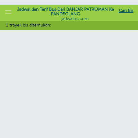
Jadwal dan Tarif Bus Dari BANJAR PATROMAN Ke
Cari Bis
PANDEGLANG
jadwalbis.com
1 trayek bis ditemukan: