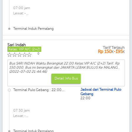
07:00 jam
Lewat:-...
Terminal Induk Pemalang
Sari Indah
Tarif Terjauh
Kelas: VIP A/C (2+2)
Rp
150
-195
K
K
☆
☆
☆
☆
☆
0
Bus SARI INDAH Waktu Berangkat 22:00 Kelas:VIP A/C (2+2) Tarif: Rp
150.000. Bus ini berangkat dari JAKARTA LEBAK BULUS Ke MALANG .
(2022-07-02 21:44:46)
Detail Info Bus
Jadwal dari Terminal Pulo
Terminal Pulo Gebang : 22:00...
:
Gebang
22:00
07:30 jam
Lewat:-...
Terminal Induk Pemalang