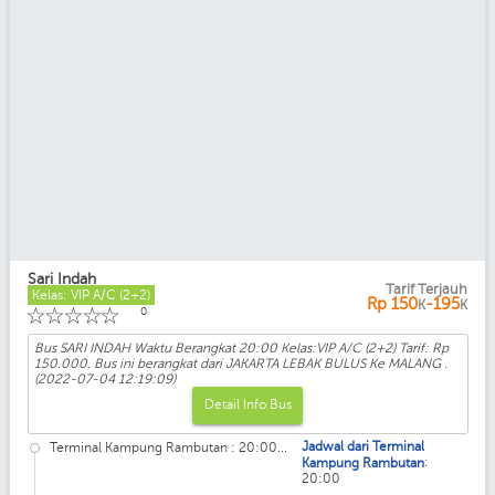
Sari Indah
Tarif Terjauh
Kelas: VIP A/C (2+2)
Rp
150
-195
K
K
☆
☆
☆
☆
☆
0
Bus SARI INDAH Waktu Berangkat 20:00 Kelas:VIP A/C (2+2) Tarif: Rp
150.000. Bus ini berangkat dari JAKARTA LEBAK BULUS Ke MALANG .
(2022-07-04 12:19:09)
Detail Info Bus
Jadwal dari Terminal
Terminal Kampung Rambutan : 20:00...
:
Kampung Rambutan
20:00