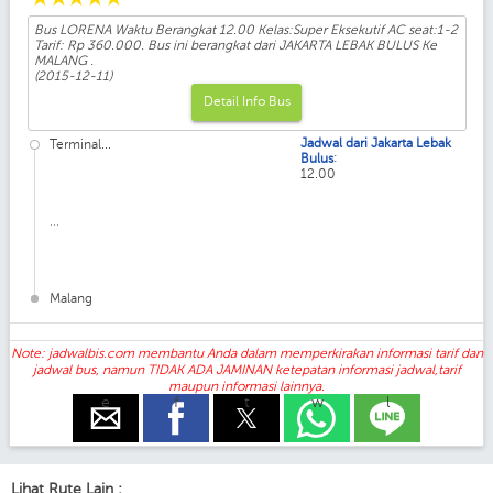
Bus LORENA Waktu Berangkat 12.00 Kelas:Super Eksekutif AC seat:1-2
Tarif: Rp 360.000. Bus ini berangkat dari JAKARTA LEBAK BULUS Ke
MALANG .
(2015-12-11)
Detail Info Bus
Jadwal dari Jakarta Lebak
Terminal...
:
Bulus
12.00
...
Malang
Note: jadwalbis.com membantu Anda dalam memperkirakan informasi tarif dan
jadwal bus, namun TIDAK ADA JAMINAN ketepatan informasi jadwal,tarif
maupun informasi lainnya.
e
f
t
w
l
Lihat Rute Lain :