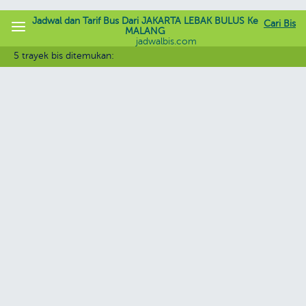
Jadwal dan Tarif Bus Dari JAKARTA LEBAK BULUS Ke
Cari Bis
MALANG
jadwalbis.com
5 trayek bis ditemukan: