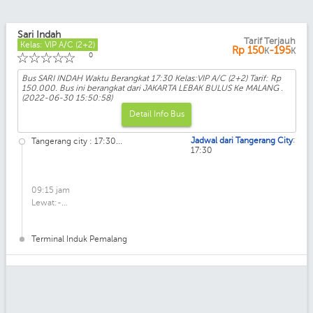
Sari Indah
Tarif Terjauh
Kelas: VIP A/C (2+2)
Rp
150
-195
K
K
☆
☆
☆
☆
☆
0
Bus SARI INDAH Waktu Berangkat 17:30 Kelas:VIP A/C (2+2) Tarif: Rp
150.000. Bus ini berangkat dari JAKARTA LEBAK BULUS Ke MALANG .
(2022-06-30 15:50:58)
Detail Info Bus
:
Jadwal dari Tangerang City
Tangerang city : 17:30...
17:30
09:15 jam
Lewat:-...
Terminal Induk Pemalang