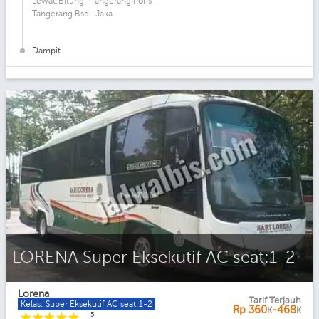
Lewat:Bitung- Tangerang Poris-
Tangerang Bsd- Jaka...
Dampit
LORENA Super Eksekutif AC seat:1-2
Lorena
Tarif Terjauh
Kelas: Super Eksekutif AC seat:1-2
Rp
360
-468
K
K
☆
☆
☆
☆
☆
5