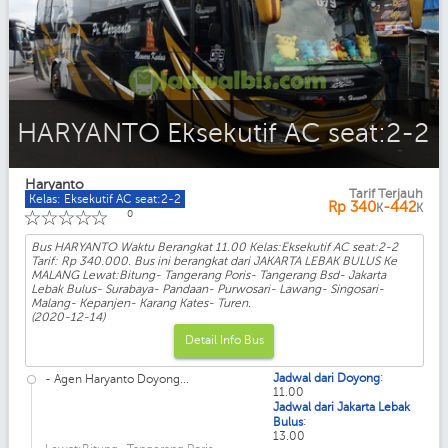
HARYANTO Eksekutif AC seat:2-2
Haryanto
Tarif Terjauh
Kelas: Eksekutif AC seat:2-2
Rp
340
-442
K
K
☆
☆
☆
☆
☆
0
Bus HARYANTO Waktu Berangkat 11.00 Kelas:Eksekutif AC seat:2-2
Tarif: Rp 340.000. Bus ini berangkat dari JAKARTA LEBAK BULUS Ke
MALANG Lewat:Bitung- Tangerang Poris- Tangerang Bsd- Jakarta
Lebak Bulus- Surabaya- Pandaan- Purwosari- Lawang- Singosari-
Malang- Kepanjen- Karang Kates- Turen.
(2020-12-14)
Detail Info Bus
:
Jadwal dari Doyong
- Agen Haryanto Doyong...
11.00
Jadwal dari Jakarta Lebak
:
Bulus
13.00