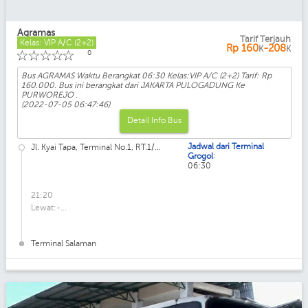
Agramas
Tarif Terjauh
Kelas: VIP A/C (2+2)
Rp
160
-208
K
K
☆
☆
☆
☆
☆
0
Bus AGRAMAS Waktu Berangkat 06:30 Kelas:VIP A/C (2+2) Tarif: Rp
160.000. Bus ini berangkat dari JAKARTA PULOGADUNG Ke
PURWOREJO .
(2022-07-05 06:47:46)
Detail Info Bus
Jadwal dari Terminal
Jl. Kyai Tapa, Terminal No.1, RT.1/...
:
Grogol
06:30
21:20
Lewat:-...
Terminal Salaman