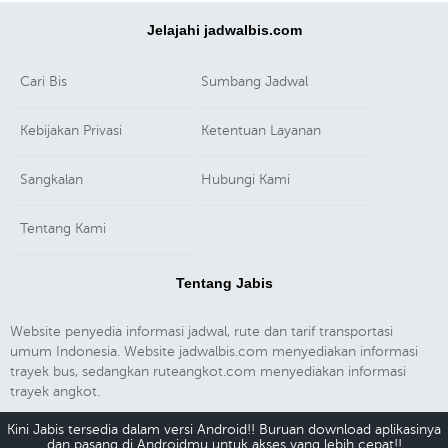
Jelajahi jadwalbis.com
Cari Bis
Sumbang Jadwal
Kebijakan Privasi
Ketentuan Layanan
Sangkalan
Hubungi Kami
Tentang Kami
Tentang Jabis
Website penyedia informasi jadwal, rute dan tarif transportasi
umum Indonesia. Website jadwalbis.com menyediakan informasi
trayek bus, sedangkan ruteangkot.com menyediakan informasi
trayek angkot.
Kini Jabis tersedia dalam versi Android!! Buruan download aplikasinya
dan pasang di Androidmu untuk akses yang lebih cepat!!