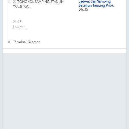
Jadwal dari Samping
JL TONGKOL SAMPING STASIUN
:
Setasiun Tanjung Priok
TANJUNG ...
06:35
21:15
Lewat:-...
Terminal Salaman