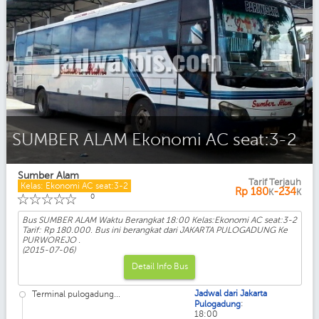
SUMBER ALAM Ekonomi AC seat:3-2
Sumber Alam
Tarif Terjauh
Kelas: Ekonomi AC seat:3-2
Rp
180
-234
K
K
☆
☆
☆
☆
☆
0
Bus SUMBER ALAM Waktu Berangkat 18:00 Kelas:Ekonomi AC seat:3-2
Tarif: Rp 180.000. Bus ini berangkat dari JAKARTA PULOGADUNG Ke
PURWOREJO .
(2015-07-06)
Detail Info Bus
Jadwal dari Jakarta
Terminal pulogadung...
:
Pulogadung
18:00