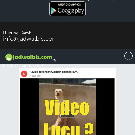
Download Android
Hubungi Kami:
info@jadwalbis.com
®
(cache:1 cacheNeo:)