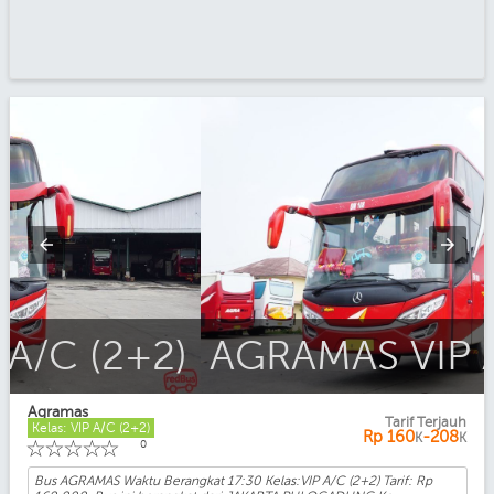
AGRAMAS VIP A/C (2+2)
Agramas
Tarif Terjauh
Kelas: VIP A/C (2+2)
Rp
160
-208
K
K
☆
☆
☆
☆
☆
0
Bus AGRAMAS Waktu Berangkat 17:30 Kelas:VIP A/C (2+2) Tarif: Rp