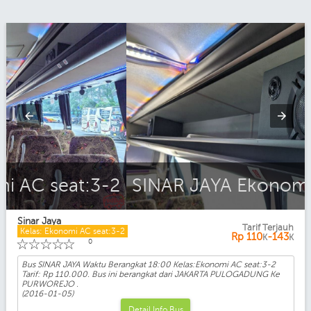
SINAR JAYA Ekonomi AC seat:3-2
Sinar Jaya
Tarif Terjauh
Kelas: Ekonomi AC seat:3-2
Rp
110
-143
K
K
☆
☆
☆
☆
☆
0
Bus SINAR JAYA Waktu Berangkat 18:00 Kelas:Ekonomi AC seat:3-2
Tarif: Rp 110.000. Bus ini berangkat dari JAKARTA PULOGADUNG Ke
PURWOREJO .
(2016-01-05)
Detail Info Bus