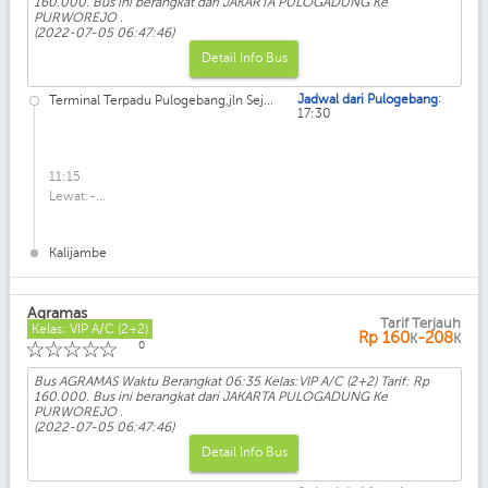
160.000. Bus ini berangkat dari JAKARTA PULOGADUNG Ke
PURWOREJO .
(2022-07-05 06:47:46)
Detail Info Bus
:
Jadwal dari Pulogebang
Terminal Terpadu Pulogebang,jln Sej...
17:30
11:15
Lewat:-...
Kalijambe
Agramas
Tarif Terjauh
Kelas: VIP A/C (2+2)
Rp
160
-208
K
K
☆
☆
☆
☆
☆
0
Bus AGRAMAS Waktu Berangkat 06:35 Kelas:VIP A/C (2+2) Tarif: Rp
160.000. Bus ini berangkat dari JAKARTA PULOGADUNG Ke
PURWOREJO .
(2022-07-05 06:47:46)
Detail Info Bus