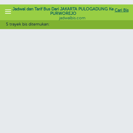
Jadwal dan Tarif Bus Dari JAKARTA PULOGADUNG Ke
Cari Bis
PURWOREJO
jadwalbis.com
5 trayek bis ditemukan: