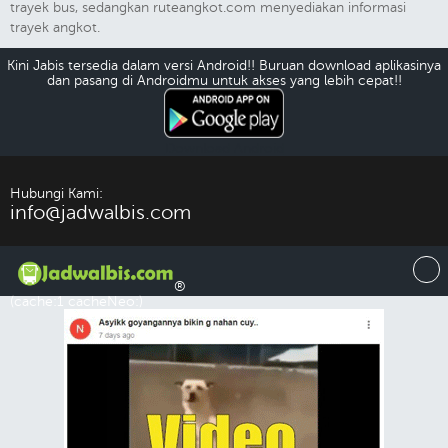
trayek bus, sedangkan ruteangkot.com menyediakan informasi
trayek angkot.
Kini Jabis tersedia dalam versi Android!! Buruan download aplikasinya
dan pasang di Androidmu untuk akses yang lebih cepat!!
Download Android
Hubungi Kami:
info@jadwalbis.com
®
(cache:1 cacheNeo:)