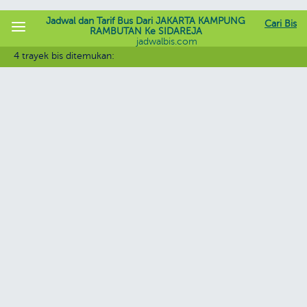
Jadwal dan Tarif Bus Dari JAKARTA KAMPUNG
Cari Bis
RAMBUTAN Ke SIDAREJA
jadwalbis.com
4 trayek bis ditemukan: