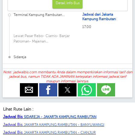
Detail Info Bus
Jadwal dari Jakarta
Terminal Kampung Rambutan...
:
Kampung Rambutan
17.00
Lewat:Pasar Rebo- Ciamis- Banjar
Patroman- Majenan...
Sidareja
Note: jadwalbis.com membantu Anda dalam memperkirakan informasi tarif dan
jadwal bus, namun TIDAK ADA JAMINAN ketepatan informasi jadwal,tarif
maupun informasi lainnya.
e
f
t
w
l
Lihat Rute Lain :
Jadwal Bis
SIDAREJA - JAKARTA KAMPUNG RAMBUTAN
Jadwal Bis
JAKARTA KAMPUNG RAMBUTAN - BANYUWANGI
Jadwal Bis
JAKARTA KAMPUNG RAMBUTAN - CIANJUR