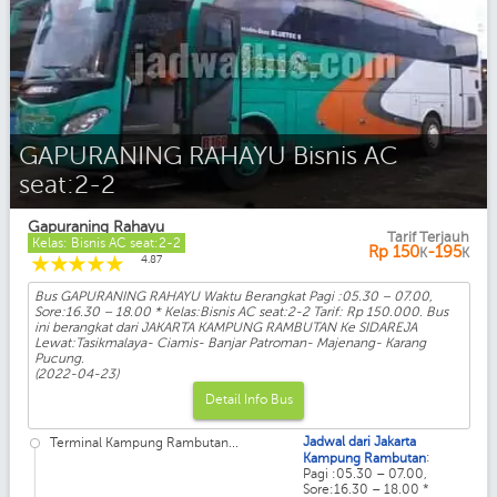
GAPURANING RAHAYU Bisnis AC
seat:2-2
Gapuraning Rahayu
Tarif Terjauh
Kelas: Bisnis AC seat:2-2
Rp
150
-195
K
K
☆
☆
☆
☆
☆
4.87
Bus GAPURANING RAHAYU Waktu Berangkat Pagi :05.30 – 07.00,
Sore:16.30 – 18.00 * Kelas:Bisnis AC seat:2-2 Tarif: Rp 150.000. Bus
ini berangkat dari JAKARTA KAMPUNG RAMBUTAN Ke SIDAREJA
Lewat:Tasikmalaya- Ciamis- Banjar Patroman- Majenang- Karang
Pucung.
(2022-04-23)
Detail Info Bus
Jadwal dari Jakarta
Terminal Kampung Rambutan...
:
Kampung Rambutan
Pagi :05.30 – 07.00,
Sore:16.30 – 18.00 *