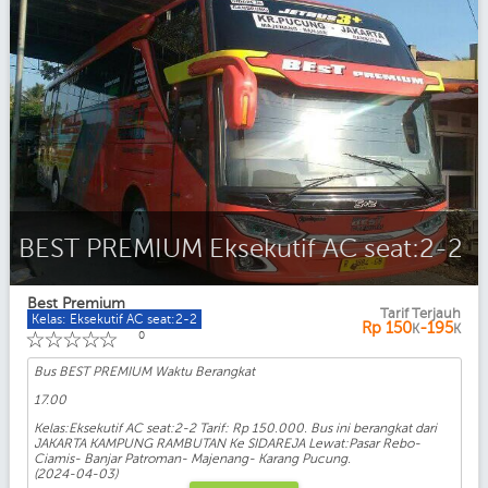
BEST PREMIUM Eksekutif AC seat:2-2
Best Premium
Tarif Terjauh
Kelas: Eksekutif AC seat:2-2
Rp
150
-195
K
K
☆
☆
☆
☆
☆
0
Bus BEST PREMIUM Waktu Berangkat
17.00
Kelas:Eksekutif AC seat:2-2 Tarif: Rp 150.000. Bus ini berangkat dari
JAKARTA KAMPUNG RAMBUTAN Ke SIDAREJA Lewat:Pasar Rebo-
Ciamis- Banjar Patroman- Majenang- Karang Pucung.
(2024-04-03)