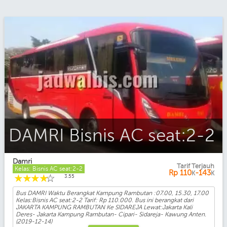
DAMRI Bisnis AC seat:2-2
Damri
Tarif Terjauh
Kelas: Bisnis AC seat:2-2
Rp
110
-143
K
K
☆
☆
☆
☆
☆
3.55
Bus DAMRI Waktu Berangkat Kampung Rambutan :07.00, 15.30, 17.00
Kelas:Bisnis AC seat:2-2 Tarif: Rp 110.000. Bus ini berangkat dari
JAKARTA KAMPUNG RAMBUTAN Ke SIDAREJA Lewat:Jakarta Kali
Deres- Jakarta Kampung Rambutan- Cipari- Sidareja- Kawung Anten.
(2019-12-14)