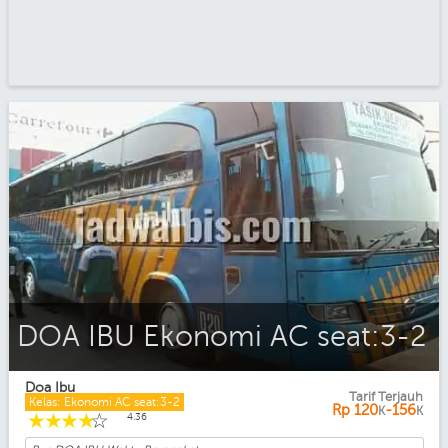
DOA IBU Ekonomi AC seat:3-2
Doa Ibu
Tarif Terjauh
Kelas: Ekonomi AC seat:3-2
Rp
120
-156
K
K
☆
☆
☆
☆
☆
4.36