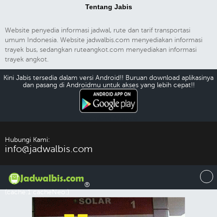
Tentang Jabis
Website penyedia informasi jadwal, rute dan tarif transportasi
umum Indonesia. Website jadwalbis.com menyediakan informasi
trayek bus, sedangkan ruteangkot.com menyediakan informasi
trayek angkot.
Kini Jabis tersedia dalam versi Android!! Buruan download aplikasinya
dan pasang di Androidmu untuk akses yang lebih cepat!!
Download Android
Hubungi Kami:
info@jadwalbis.com
®
(cache:1 cacheNeo:)