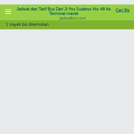
Jadwal dan Tarif Bus Dari Jl Yos Sudarso No 48 Ke
Cari Bis
Terminal merak
jadwalbis.com
1 trayek bis ditemukan: