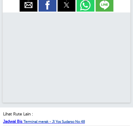
e
f
t
w
l
Lihat Rute Lain :
Jadwal Bis
Terminal merak - Jl Yos Sudarso No 48