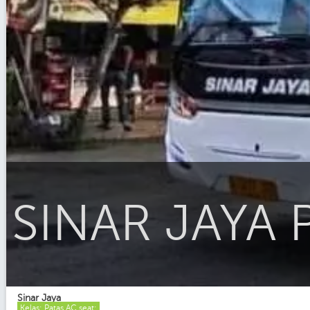
SINAR JAYA P
Sinar Jaya
Kelas: Patas AC seat: