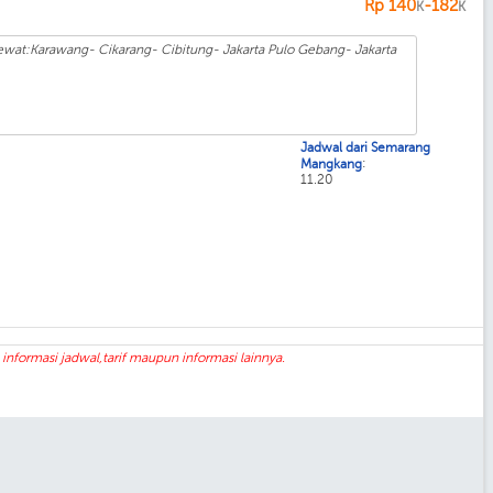
Rp
140
-182
K
K
wat:Karawang- Cikarang- Cibitung- Jakarta Pulo Gebang- Jakarta
Jadwal dari Semarang
:
Mangkang
11.20
formasi jadwal,tarif maupun informasi lainnya.