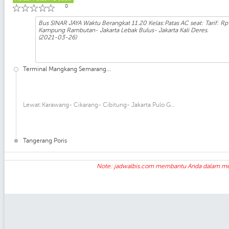
☆
☆
☆
☆
☆
0
Bus SINAR JAYA Waktu Berangkat 11.20 Kelas:Patas AC seat: Tarif
Kampung Rambutan- Jakarta Lebak Bulus- Jakarta Kali Deres.
(2021-03-26)
Terminal Mangkang Semarang...
Lewat:Karawang- Cikarang- Cibitung- Jakarta Pulo G...
Tangerang Poris
Note: jadwalbis.com membantu Anda dalam mempe