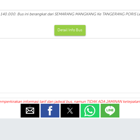
: Rp 140.000. Bus ini berangkat dari SEMARANG MANGKANG Ke TANGERANG PORIS Le
Detail Info Bus
rkirakan informasi tarif dan jadwal bus, namun TIDAK ADA JAMINAN ketepatan in
e
f
t
w
l