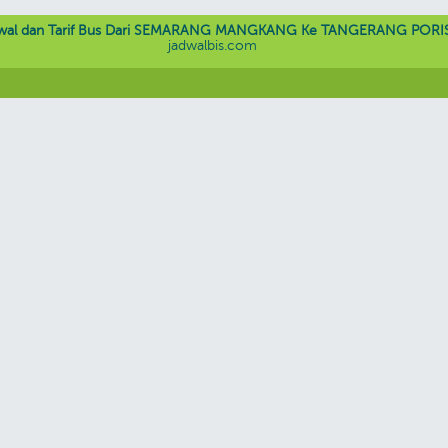
wal dan Tarif Bus Dari SEMARANG MANGKANG Ke TANGERANG PORI
jadwalbis.com