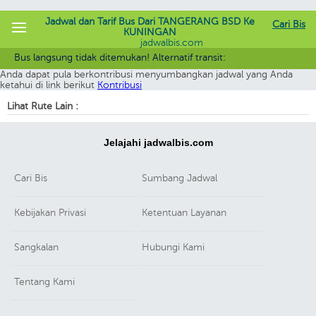
Jadwal dan Tarif Bus Dari TANGERANG BSD Ke
Cari Bis
KUNINGAN
jadwalbis.com
Maaf rute yang Anda cari belum terdaftar. Saat ini Kami sedang terus
Bus langsung tidak ditemukan! Alternatif transit:
melengkapi informasi dalam Jabis.
Anda dapat pula berkontribusi menyumbangkan jadwal yang Anda
ketahui di link berikut
Kontribusi
Lihat Rute Lain :
Jelajahi jadwalbis.com
Cari Bis
Sumbang Jadwal
Kebijakan Privasi
Ketentuan Layanan
Sangkalan
Hubungi Kami
Tentang Kami