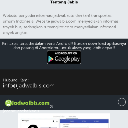
Tentang Jabis
Website penyedia informasi jadwal, rute dan tarif transportasi
umum Indonesia. Website jadwalbis.com menyediakan informasi
trayek bus, sedangkan ruteangkot.com menyediakan informasi
trayek angkot.
Kini Jabis tersedia dalam versi Android!! Buruan download aplikasinya
dan pasang di Androidmu untuk akses yang lebih cepat!!
Download Android
Hubungi Kami:
info@jadwalbis.com
®
(cache: cacheNeo:)