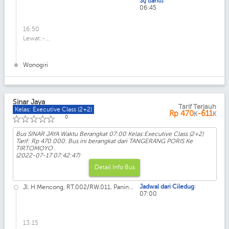
Stj (tanti)
06:45
16:50
Lewat:-...
Wonogiri
Sinar Jaya
Tarif Terjauh
Kelas: Executive Class (2+2)
Rp
470
-611
K
K
☆
☆
☆
☆
☆
0
Bus SINAR JAYA Waktu Berangkat 07:00 Kelas:Executive Class (2+2)
Tarif: Rp 470.000. Bus ini berangkat dari TANGERANG PORIS Ke
TIRTOMOYO .
(2022-07-17 07:42:47)
Detail Info Bus
:
Jadwal dari Ciledug
Jl. H.Mencong, RT.002/RW.011, Panin...
07:00
13:15