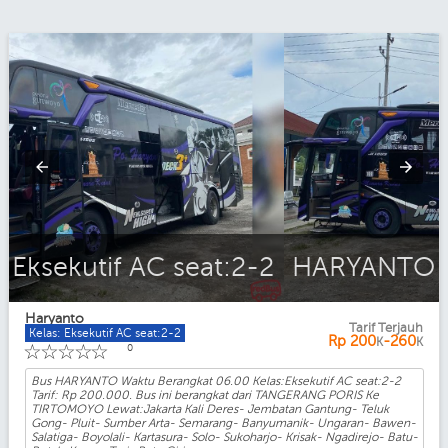
HARYANTO Eksekutif AC seat:2-2
Haryanto
Tarif Terjauh
Kelas: Eksekutif AC seat:2-2
Rp
200
-260
K
K
☆
☆
☆
☆
☆
0
Bus HARYANTO Waktu Berangkat 06.00 Kelas:Eksekutif AC seat:2-2
Tarif: Rp 200.000. Bus ini berangkat dari TANGERANG PORIS Ke
TIRTOMOYO Lewat:Jakarta Kali Deres- Jembatan Gantung- Teluk
Gong- Pluit- Sumber Arta- Semarang- Banyumanik- Ungaran- Bawen-
Salatiga- Boyolali- Kartasura- Solo- Sukoharjo- Krisak- Ngadirejo- Batu-