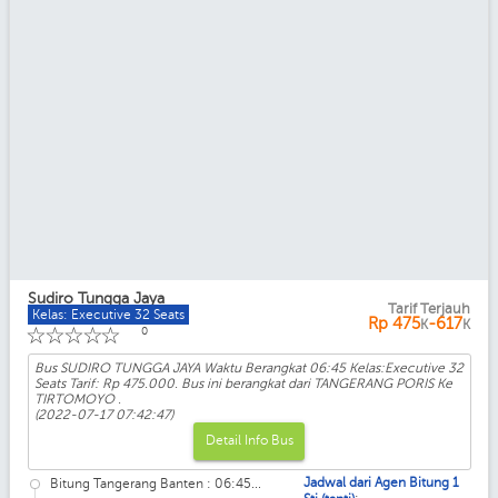
Sudiro Tungga Jaya
Tarif Terjauh
Kelas: Executive 32 Seats
Rp
475
-617
K
K
☆
☆
☆
☆
☆
0
Bus SUDIRO TUNGGA JAYA Waktu Berangkat 06:45 Kelas:Executive 32
Seats Tarif: Rp 475.000. Bus ini berangkat dari TANGERANG PORIS Ke
TIRTOMOYO .
(2022-07-17 07:42:47)
Detail Info Bus
Jadwal dari Agen Bitung 1
Bitung Tangerang Banten : 06:45...
: