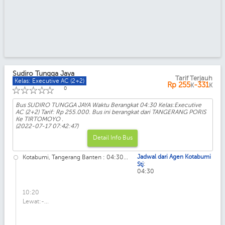
Sudiro Tungga Jaya
Tarif Terjauh
Kelas: Executive AC (2+2)
Rp
255
-331
K
K
☆
☆
☆
☆
☆
0
Bus SUDIRO TUNGGA JAYA Waktu Berangkat 04:30 Kelas:Executive
AC (2+2) Tarif: Rp 255.000. Bus ini berangkat dari TANGERANG PORIS
Ke TIRTOMOYO .
(2022-07-17 07:42:47)
Detail Info Bus
Jadwal dari Agen Kotabumi
Kotabumi, Tangerang Banten : 04:30...
:
Stj
04:30
10:20
Lewat:-...