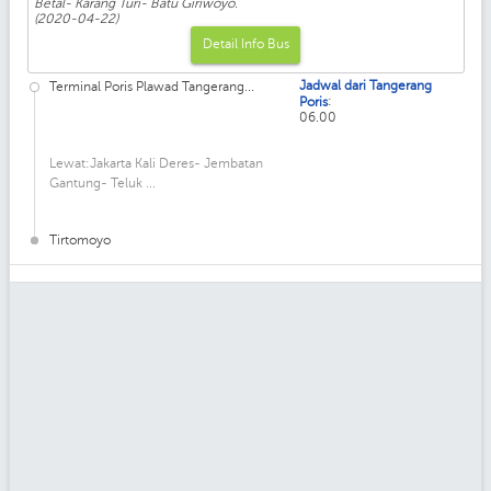
Betal- Karang Turi- Batu Giriwoyo.
(2020-04-22)
Detail Info Bus
Jadwal dari Tangerang
Terminal Poris Plawad Tangerang...
:
Poris
06.00
Lewat:Jakarta Kali Deres- Jembatan
Gantung- Teluk ...
Tirtomoyo