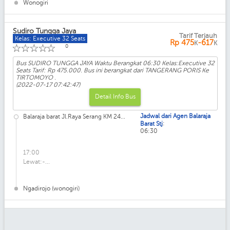
Wonogiri
Sudiro Tungga Jaya
Tarif Terjauh
Kelas: Executive 32 Seats
Rp
475
-617
K
K
☆
☆
☆
☆
☆
0
Bus SUDIRO TUNGGA JAYA Waktu Berangkat 06:30 Kelas:Executive 32
Seats Tarif: Rp 475.000. Bus ini berangkat dari TANGERANG PORIS Ke
TIRTOMOYO .
(2022-07-17 07:42:47)
Detail Info Bus
Jadwal dari Agen Balaraja
Balaraja barat Jl.Raya Serang KM 24...
:
Barat Stj
06:30
17:00
Lewat:-...
Ngadirojo (wonogiri)