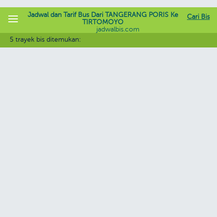
Jadwal dan Tarif Bus Dari TANGERANG PORIS Ke
Cari Bis
TIRTOMOYO
jadwalbis.com
5 trayek bis ditemukan: