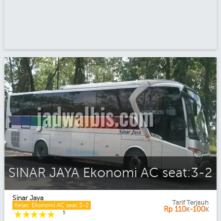
SINAR JAYA Ekonomi AC seat:3-2
Sinar Jaya
Tarif Terjauh
Kelas: Ekonomi AC seat:3-2
Rp
110
-100
K
K
☆
☆
☆
☆
☆
5