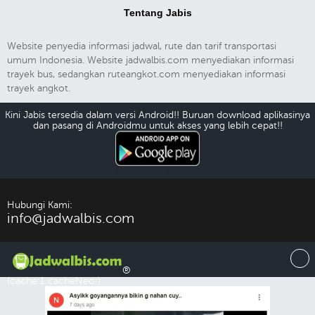
Tentang Jabis
Website penyedia informasi jadwal, rute dan tarif transportasi
umum Indonesia. Website jadwalbis.com menyediakan informasi
trayek bus, sedangkan ruteangkot.com menyediakan informasi
trayek angkot.
Kini Jabis tersedia dalam versi Android!! Buruan download aplikasinya
dan pasang di Androidmu untuk akses yang lebih cepat!!
Download Android
Hubungi Kami:
info@jadwalbis.com
®
(cache:1 cacheNeo:)