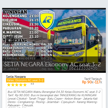
SETIA NEGARA Ekonomi AC seat:3-2
Setia Negara
Tarif Terjauh
Kelas: Ekonomi AC seat:3-2
Rp
90
-117
K
K
☆
☆
☆
☆
☆
4.5
Bus SETIA NEGARA Waktu Berangkat 04.30 Kelas:Ekonomi AC seat:3-2
Tarif: Rp 90.000. Bus ini berangkat dari TANGERANG Ke KUNINGAN
Lewat:Cikokol- Tanah Tinggi- Batu Ceper- Kebon Besar- Jakarta Kali
Deres- Cengkareng- Pesing- Jelambar- Cipeujeuh- Karang Wareng-
Pabuaran- Cikeusik.