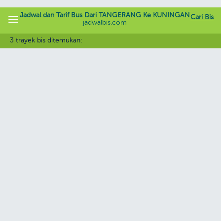
Jadwal dan Tarif Bus Dari TANGERANG Ke KUNINGAN
Cari Bis
jadwalbis.com
3 trayek bis ditemukan: