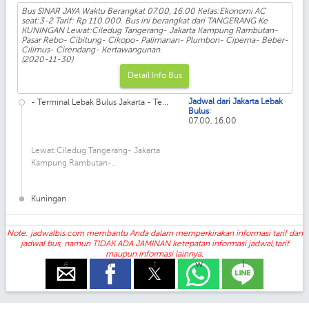
Bus SINAR JAYA Waktu Berangkat 07.00, 16.00 Kelas:Ekonomi AC
seat:3-2 Tarif: Rp 110.000. Bus ini berangkat dari TANGERANG Ke
KUNINGAN Lewat:Ciledug Tangerang- Jakarta Kampung Rambutan-
Pasar Rebo- Cibitung- Cikopo- Palimanan- Plumbon- Ciperna- Beber-
Cilimus- Cirendang- Kertawangunan.
(2020-11-30)
Detail Info Bus
Jadwal dari Jakarta Lebak
- Terminal Lebak Bulus Jakarta - Te...
:
Bulus
07.00, 16.00
Lewat:Ciledug Tangerang- Jakarta
Kampung Rambutan-...
Kuningan
Note: jadwalbis.com membantu Anda dalam memperkirakan informasi tarif dan
jadwal bus, namun TIDAK ADA JAMINAN ketepatan informasi jadwal,tarif
maupun informasi lainnya.
e
f
t
w
l