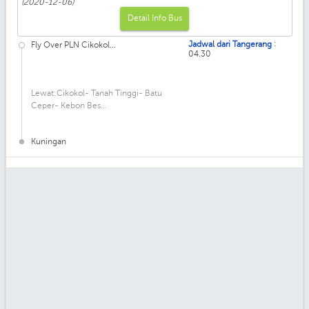
(2020-12-06)
Detail Info Bus
:
Jadwal dari Tangerang
Fly Over PLN Cikokol...
04.30
Lewat:Cikokol- Tanah Tinggi- Batu
Ceper- Kebon Bes...
Kuningan