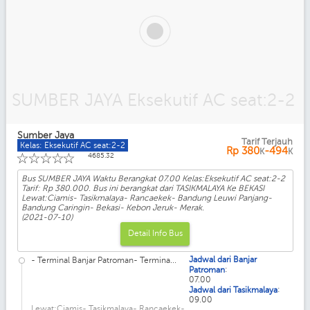
SUMBER JAYA Eksekutif AC seat:2-2
Sumber Jaya
Tarif Terjauh
Kelas: Eksekutif AC seat:2-2
Rp
380
-494
K
K
☆
☆
☆
☆
☆
4685.32
Bus SUMBER JAYA Waktu Berangkat 07.00 Kelas:Eksekutif AC seat:2-2
Tarif: Rp 380.000. Bus ini berangkat dari TASIKMALAYA Ke BEKASI
Lewat:Ciamis- Tasikmalaya- Rancaekek- Bandung Leuwi Panjang-
Bandung Caringin- Bekasi- Kebon Jeruk- Merak.
(2021-07-10)
Detail Info Bus
Jadwal dari Banjar
- Terminal Banjar Patroman- Termina...
:
Patroman
07.00
:
Jadwal dari Tasikmalaya
09.00
Lewat:Ciamis- Tasikmalaya- Rancaekek-