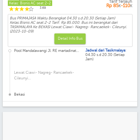
Tarif Terjauh
Kelas: Bisnis AC seat:2-2
Rp
85
-110
K
K
☆
☆
☆
☆
☆
3.69
Bus PRIMAJASA Waktu Berangkat 04.30 s.d 20.30 (Setiap Jam)
Kelas:Bisnis AC seat:2-2 Tarif: Rp 85.000. Bus ini berangkat dari
TASIKMALAYA Ke BEKASI Lewat:Ciawi- Nagreg- Rancaekek- Cileunyi.
(2023-10-09)
Detail Info Bus
:
Jadwal dari Tasikmalaya
Pool Mandalawangi Jl. RE martadinat...
04.30 s.d 20.30 (Setiap
Jam)
Lewat:Ciawi- Nagreg- Rancaekek-
Cileunyi...
Bekasi