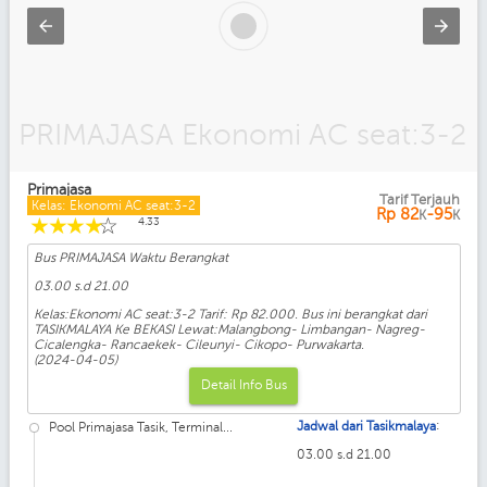
PRIMAJASA Bisnis AC seat:2-2
Primajasa
Tarif Terjauh
Kelas: Ekonomi AC seat:3-2
Rp
82
-95
K
K
☆
☆
☆
☆
☆
4.33
Bus PRIMAJASA Waktu Berangkat
03.00 s.d 21.00
Kelas:Ekonomi AC seat:3-2 Tarif: Rp 82.000. Bus ini berangkat dari
TASIKMALAYA Ke BEKASI Lewat:Malangbong- Limbangan- Nagreg-
Cicalengka- Rancaekek- Cileunyi- Cikopo- Purwakarta.
(2024-04-05)
Detail Info Bus
:
Jadwal dari Tasikmalaya
Pool Primajasa Tasik, Terminal...
03.00 s.d 21.00