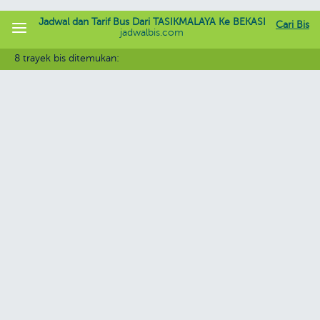
Jadwal dan Tarif Bus Dari TASIKMALAYA Ke BEKASI
Cari Bis
jadwalbis.com
8 trayek bis ditemukan: