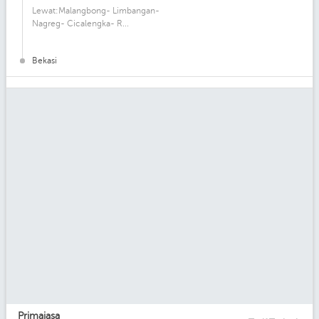
Lewat:Malangbong- Limbangan-
Nagreg- Cicalengka- R...
Bekasi
Primajasa