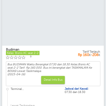
Budiman
Tarif Terjauh
Kelas: Bisnis AC seat:2-2
Rp
160
-208
K
K
☆
☆
☆
☆
☆
0
Bus BUDIMAN Waktu Berangkat 07.30 dan 18.30 Kelas:Bisnis AC
seat:2-2 Tarif: Rp 160.000. Bus ini berangkat dari TASIKMALAYA Ke
BEKASI Lewat:Tasikmalaya.
(2023-04-16)
Detail Info Bus
:
Jadwal dari Kawali
Terminal...
07.30 dan 18.30
Lewat:Tasikmalaya...