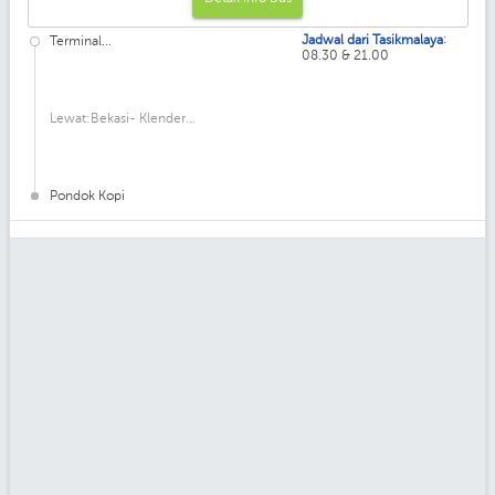
:
Jadwal dari Tasikmalaya
Terminal...
08.30 & 21.00
Lewat:Bekasi- Klender...
Pondok Kopi