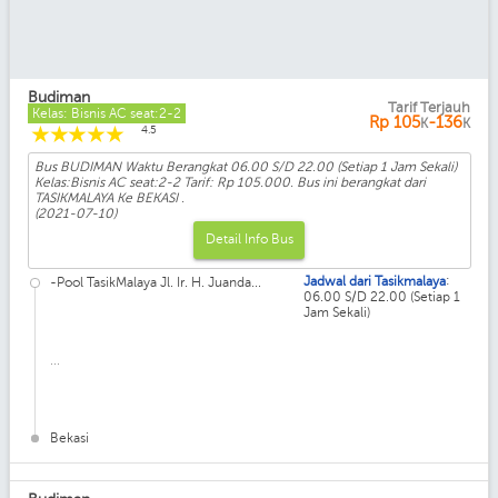
Budiman
Tarif Terjauh
Kelas: Bisnis AC seat:2-2
Rp
105
-136
K
K
☆
☆
☆
☆
☆
4.5
Bus BUDIMAN Waktu Berangkat 06.00 S/D 22.00 (Setiap 1 Jam Sekali)
Kelas:Bisnis AC seat:2-2 Tarif: Rp 105.000. Bus ini berangkat dari
TASIKMALAYA Ke BEKASI .
(2021-07-10)
Detail Info Bus
:
Jadwal dari Tasikmalaya
-Pool TasikMalaya Jl. Ir. H. Juanda...
06.00 S/D 22.00 (Setiap 1
Jam Sekali)
...
Bekasi