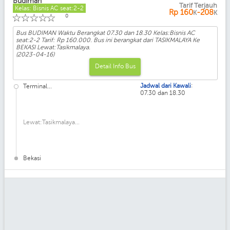
Budiman
Tarif Terjauh
Kelas: Bisnis AC seat:2-2
Rp
160
-208
K
K
☆
☆
☆
☆
☆
0
Bus BUDIMAN Waktu Berangkat 07.30 dan 18.30 Kelas:Bisnis AC
seat:2-2 Tarif: Rp 160.000. Bus ini berangkat dari TASIKMALAYA Ke
BEKASI Lewat:Tasikmalaya.
(2023-04-16)
Detail Info Bus
:
Jadwal dari Kawali
Terminal...
07.30 dan 18.30
Lewat:Tasikmalaya...
Bekasi