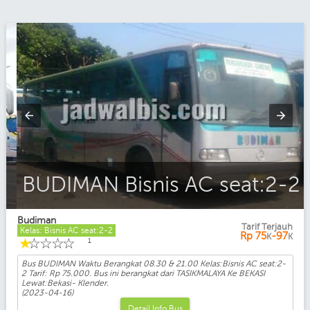
BUDIMAN Bisnis AC seat:2-2
Budiman
Tarif Terjauh
Kelas: Bisnis AC seat:2-2
Rp
75
-97
K
K
☆
☆
☆
☆
☆
1
Bus BUDIMAN Waktu Berangkat 08.30 & 21.00 Kelas:Bisnis AC seat:2-
2 Tarif: Rp 75.000. Bus ini berangkat dari TASIKMALAYA Ke BEKASI
Lewat:Bekasi- Klender.
(2023-04-16)
Detail Info Bus