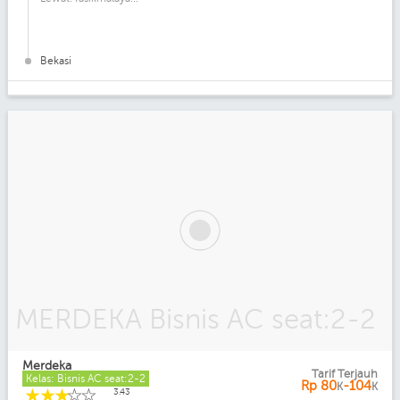
Bekasi
MERDEKA Bisnis AC seat:2-2
Merdeka
Tarif Terjauh
Kelas: Bisnis AC seat:2-2
Rp
80
-104
K
K
☆
☆
☆
☆
☆
3.43