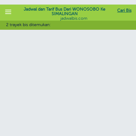
Jadwal dan Tarif Bus Dari WONOSOBO Ke
Cari Bis
SIMALINGAN
jadwalbis.com
2 trayek bis ditemukan: