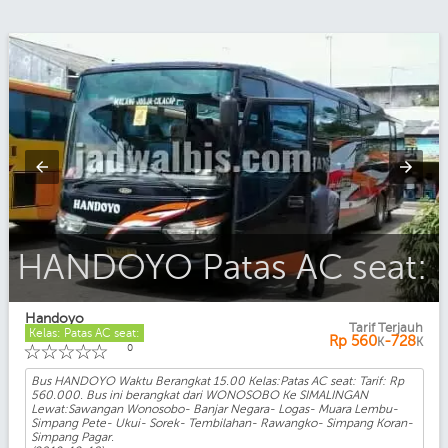
HANDOYO Patas AC seat:
Handoyo
Tarif Terjauh
Kelas: Patas AC seat:
Rp
560
-728
K
K
☆
☆
☆
☆
☆
0
Bus HANDOYO Waktu Berangkat 15.00 Kelas:Patas AC seat: Tarif: Rp
560.000. Bus ini berangkat dari WONOSOBO Ke SIMALINGAN
Lewat:Sawangan Wonosobo- Banjar Negara- Logas- Muara Lembu-
Simpang Pete- Ukui- Sorek- Tembilahan- Rawangko- Simpang Koran-
Simpang Pagar.