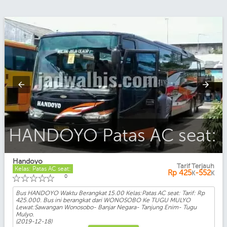
HANDOYO Patas AC seat:
Handoyo
Tarif Terjauh
Kelas: Patas AC seat:
Rp
425
-552
K
K
☆
☆
☆
☆
☆
0
Bus HANDOYO Waktu Berangkat 15.00 Kelas:Patas AC seat: Tarif: Rp
425.000. Bus ini berangkat dari WONOSOBO Ke TUGU MULYO
Lewat:Sawangan Wonosobo- Banjar Negara- Tanjung Enim- Tugu
Mulyo.
(2019-12-18)