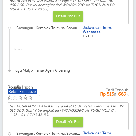
Bus ROSALIA INDAH Waktu Berangkat 15:00 Kelas:VIP Tarif: Rp
460.000. Bus ini berangkat dari WONOSOBO Ke TUGU MULYO .
(2024-01-15 07:29:59)
Detail Info Bus
Jadwal dari Term.
- Sawangan , Komplek Terminal Sawan...
:
Wonosobo
15:00
Lewat:-...
Tugu Mulyo Transit Agen Ajibarang
Rosalia Indah
Tarif Terjauh
Kelas: Executive
Rp
515
-669
K
K
☆
☆
☆
☆
☆
0
Bus ROSALIA INDAH Waktu Berangkat 15:30 Kelas:Executive Tarif: Rp
515.000. Bus ini berangkat dari WONOSOBO Ke TUGU MULYO .
(2024-01-07 03:55:50)
Detail Info Bus
Jadwal dari Term.
- Sawangan , Komplek Terminal Sawan...