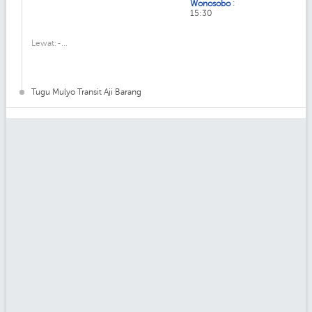
:
Wonosobo
15:30
Lewat:-...
Tugu Mulyo Transit Aji Barang