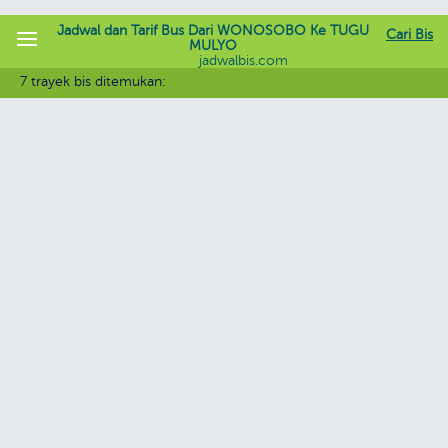
Jadwal dan Tarif Bus Dari WONOSOBO Ke TUGU
Cari Bis
MULYO
jadwalbis.com
7 trayek bis ditemukan: