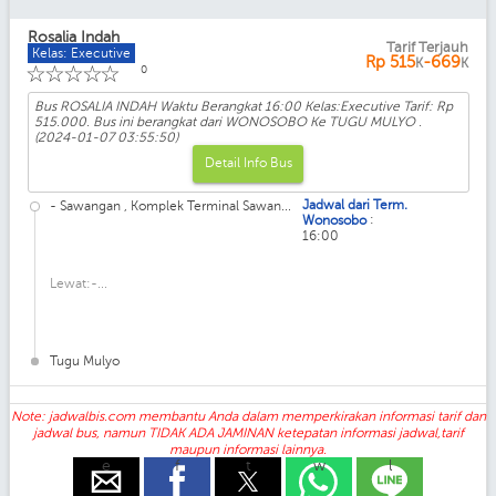
Rosalia Indah
Tarif Terjauh
Kelas: Executive
Rp
515
-669
K
K
☆
☆
☆
☆
☆
0
Bus ROSALIA INDAH Waktu Berangkat 16:00 Kelas:Executive Tarif: Rp
515.000. Bus ini berangkat dari WONOSOBO Ke TUGU MULYO .
(2024-01-07 03:55:50)
Detail Info Bus
Jadwal dari Term.
- Sawangan , Komplek Terminal Sawan...
:
Wonosobo
16:00
Lewat:-...
Tugu Mulyo
Note: jadwalbis.com membantu Anda dalam memperkirakan informasi tarif dan
jadwal bus, namun TIDAK ADA JAMINAN ketepatan informasi jadwal,tarif
maupun informasi lainnya.
e
f
t
w
l