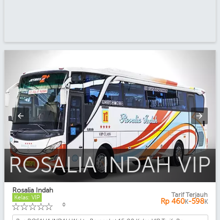
ROSALIA INDAH Executive
Rosalia Indah
Tarif Terjauh
Kelas: VIP
Rp
460
-598
K
K
☆
☆
☆
☆
☆
0