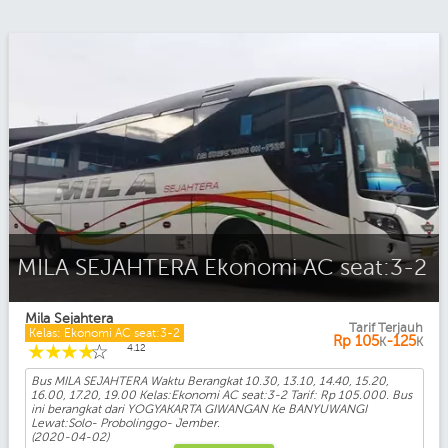
MILA SEJAHTERA Ekonomi AC seat:3-2
Mila Sejahtera
Tarif Terjauh
Kelas: Ekonomi AC seat:3-2
Rp
105
-125
K
K
☆
☆
☆
☆
☆
4.12
Bus MILA SEJAHTERA Waktu Berangkat 10.30, 13.10, 14.40, 15.20,
16.00, 17.20, 19.00 Kelas:Ekonomi AC seat:3-2 Tarif: Rp 105.000. Bus
ini berangkat dari YOGYAKARTA GIWANGAN Ke BANYUWANGI
Lewat:Solo- Probolinggo- Jember.
(2020-04-02)