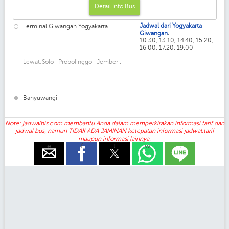
Detail Info Bus
Jadwal dari Yogyakarta
Terminal Giwangan Yogyakarta...
:
Giwangan
10.30, 13.10, 14.40, 15.20,
16.00, 17.20, 19.00
Lewat:Solo- Probolinggo- Jember...
Banyuwangi
Note: jadwalbis.com membantu Anda dalam memperkirakan informasi tarif dan
jadwal bus, namun TIDAK ADA JAMINAN ketepatan informasi jadwal,tarif
maupun informasi lainnya.
e
f
t
w
l