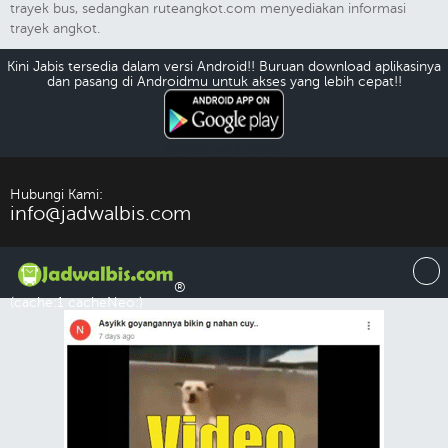
trayek bus, sedangkan ruteangkot.com menyediakan informasi
trayek angkot.
Kini Jabis tersedia dalam versi Android!! Buruan download aplikasinya
dan pasang di Androidmu untuk akses yang lebih cepat!!
Download Android
Hubungi Kami:
info@jadwalbis.com
®
(cache:1 cacheNeo:)