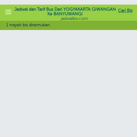
Jadwal dan Tarif Bus Dari YOGYAKARTA GIWANGAN
Cari Bis
Ke BANYUWANGI
jadwalbis.com
1 trayek bis ditemukan: