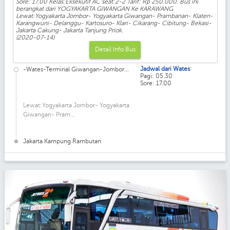
Sore: 17.00 Kelas:Eksekutif AC seat:2-2 Tarif: Rp 250.000. Bus ini
berangkat dari YOGYAKARTA GIWANGAN Ke KARAWANG
Lewat:Yogyakarta Jombor- Yogyakarta Giwangan- Prambanan- Klaten-
Karangwuni- Delanggu- Kartosuro- Klari- Cikarang- Cibitung- Bekasi-
Jakarta Cakung- Jakarta Tanjung Priok.
(2020-07-14)
Detail Info Bus
:
Jadwal dari Wates
-Wates-Terminal Giwangan-Jombor...
Pagi: 05.30
Sore: 17.00
Lewat:Yogyakarta Jombor- Yogyakarta
Giwangan- Pram...
Jakarta Kampung Rambutan