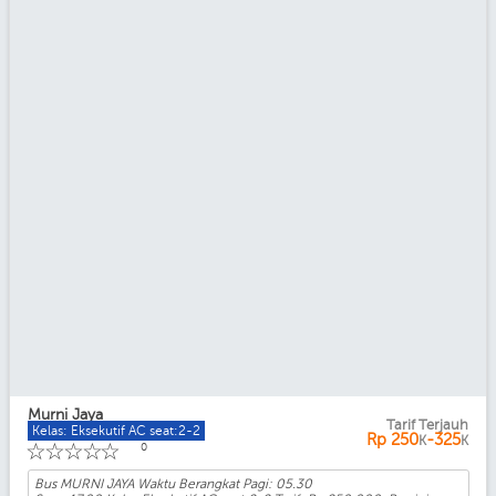
Murni Jaya
Tarif Terjauh
Kelas: Eksekutif AC seat:2-2
Rp
250
-325
K
K
☆
☆
☆
☆
☆
0
Bus MURNI JAYA Waktu Berangkat Pagi: 05.30