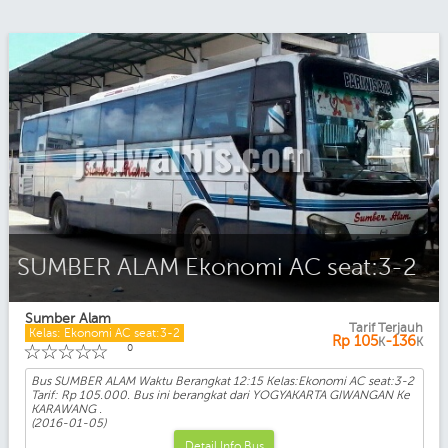
SUMBER ALAM Ekonomi AC seat:3-2
Sumber Alam
Tarif Terjauh
Kelas: Ekonomi AC seat:3-2
Rp
105
-136
K
K
☆
☆
☆
☆
☆
0
Bus SUMBER ALAM Waktu Berangkat 12:15 Kelas:Ekonomi AC seat:3-2
Tarif: Rp 105.000. Bus ini berangkat dari YOGYAKARTA GIWANGAN Ke
KARAWANG .
(2016-01-05)
Detail Info Bus