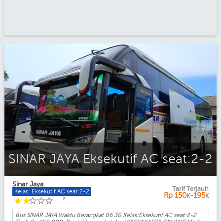
SINAR JAYA Eksekutif AC seat:2-2
Sinar Jaya
Tarif Terjauh
Kelas: Eksekutif AC seat:2-2
Rp
150
-195
K
K
☆
☆
☆
☆
☆
2
Bus SINAR JAYA Waktu Berangkat 06.30 Kelas:Eksekutif AC seat:2-2