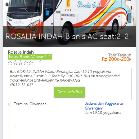
ROSALIA INDAH Bisnis AC seat:2-2
Rosalia Indah
Tarif Terjauh
Kelas: Bisnis AC seat:2-2
Rp
200
-260
K
K
☆
☆
☆
☆
☆
0
Bus ROSALIA INDAH Waktu Berangkat Jam 19:10 yogyakarta
Kelas:Bisnis AC seat:2-2 Tarif: Rp 200.000. Bus ini berangkat dari
YOGYAKARTA GIWANGAN Ke KARAWANG .
(2019-11-05)
Detail Info Bus
Jadwal dari Yogyakarta
Terminal Giwangan ...
:
Giwangan
Jam 19:10 yogyakarta
...