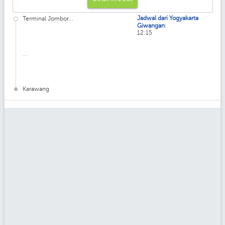
Jadwal dari Yogyakarta
Terminal Jombor...
:
Giwangan
12:15
...
Karawang