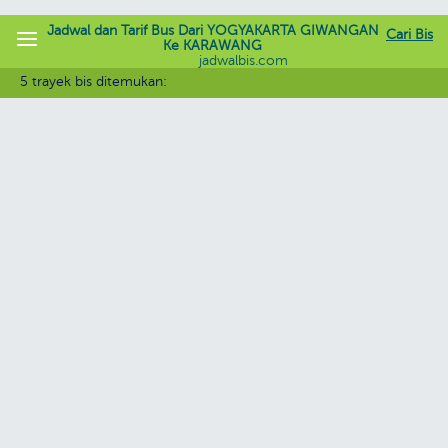
Jadwal dan Tarif Bus Dari YOGYAKARTA GIWANGAN
Cari Bis
Ke KARAWANG
jadwalbis.com
5 trayek bis ditemukan: