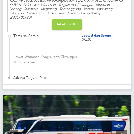
Tarif: Rp 150.000. Bus ini berangkat dari YOGYAKARTA GIWANGAN Ke
KARAWANG Lewat:Wonosari- Yogyakarta Giwangan- Muntilan-
Secang- Sukorejo- Magelang- Temanggung- Weleri- Karawang-
Cikarang- Cibitung- Bekasi Timur- Jakarta Pulo Gebang.
(2021-01-23)
Detail Info Bus
:
Jadwal dari Semin
Terminal Semin...
06.30
Lewat:Wonosari- Yogyakarta Giwangan-
Muntilan- Sec...
Jakarta Tanjung Priok