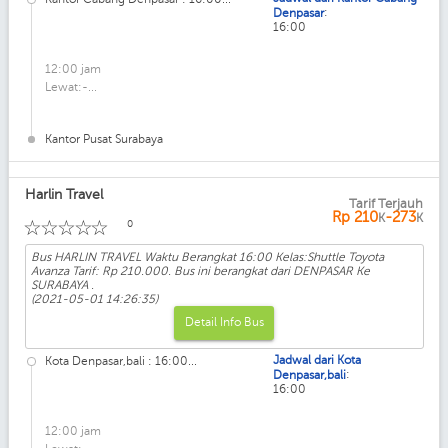
:
Denpasar
16:00
12:00 jam
Lewat:-...
Kantor Pusat Surabaya
Harlin Travel
Tarif Terjauh
Kelas: Shuttle Toyota Avanza
Rp
210
-273
K
K
☆
☆
☆
☆
☆
0
Bus HARLIN TRAVEL Waktu Berangkat 16:00 Kelas:Shuttle Toyota
Avanza Tarif: Rp 210.000. Bus ini berangkat dari DENPASAR Ke
SURABAYA .
(2021-05-01 14:26:35)
Detail Info Bus
Jadwal dari Kota
Kota Denpasar,bali : 16:00...
:
Denpasar,bali
16:00
12:00 jam