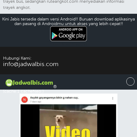
trayek bus, sedangkan ruteangkot.com menyediakan informasi
trayek angkot.
Kini Jabis tersedia dalam versi Android!! Buruan download aplikasinya
dan pasang di Androidmu untuk akses yang lebih cepat!!
Download Android
Hubungi Kami:
info@jadwalbis.com
®
(cache:1 cacheNeo:)