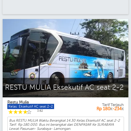
RESTU MULIA Eksekutif AC seat:2-2
Restu Mulia
Tarif Terjauh
Kelas: Eksekutif AC seat:2-2
Rp
180
-234
K
K
☆
☆
☆
☆
☆
3.62
Bus RESTU MULIA Waktu Berangkat 14.30 Kelas:Eksekutif AC seat:2-2
Tarif: Rp 180.000. Bus ini berangkat dari DENPASAR Ke SURABAYA
Lewat:Pasuruan- Surabaya- Lamongan.