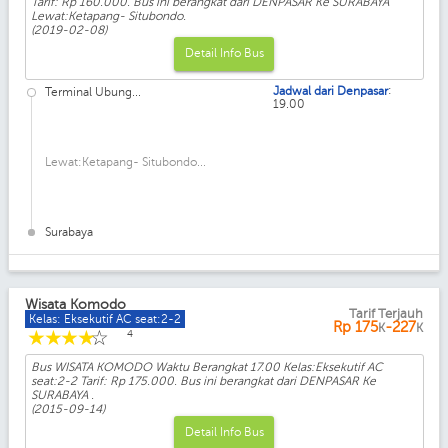
Tarif: Rp 160.000. Bus ini berangkat dari DENPASAR Ke SURABAYA
Lewat:Ketapang- Situbondo.
(2019-02-08)
Detail Info Bus
:
Jadwal dari Denpasar
Terminal Ubung...
19.00
Lewat:Ketapang- Situbondo...
Surabaya
Wisata Komodo
Tarif Terjauh
Kelas: Eksekutif AC seat:2-2
Rp
175
-227
K
K
☆
☆
☆
☆
☆
4
Bus WISATA KOMODO Waktu Berangkat 17.00 Kelas:Eksekutif AC
seat:2-2 Tarif: Rp 175.000. Bus ini berangkat dari DENPASAR Ke
SURABAYA .
(2015-09-14)
Detail Info Bus