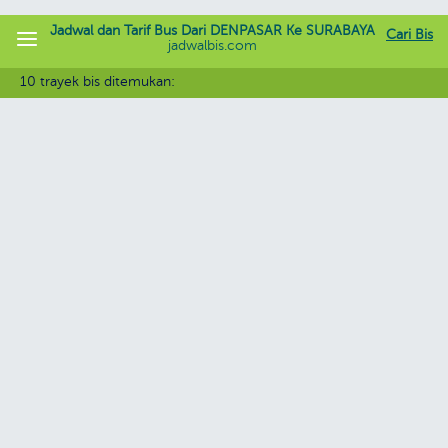
Jadwal dan Tarif Bus Dari DENPASAR Ke SURABAYA
Cari Bis
jadwalbis.com
10 trayek bis ditemukan: