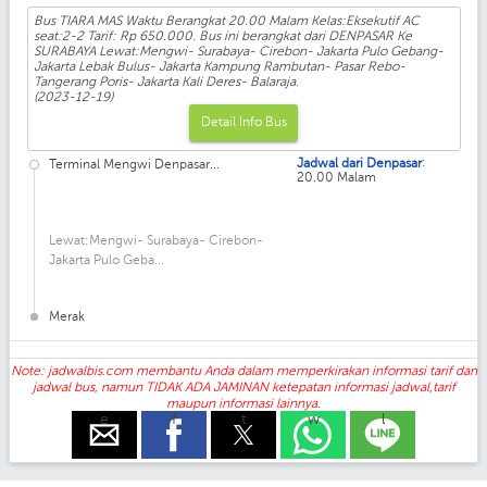
Bus TIARA MAS Waktu Berangkat 20.00 Malam Kelas:Eksekutif AC
seat:2-2 Tarif: Rp 650.000. Bus ini berangkat dari DENPASAR Ke
SURABAYA Lewat:Mengwi- Surabaya- Cirebon- Jakarta Pulo Gebang-
Jakarta Lebak Bulus- Jakarta Kampung Rambutan- Pasar Rebo-
Tangerang Poris- Jakarta Kali Deres- Balaraja.
(2023-12-19)
Detail Info Bus
:
Jadwal dari Denpasar
Terminal Mengwi Denpasar...
20.00 Malam
Lewat:Mengwi- Surabaya- Cirebon-
Jakarta Pulo Geba...
Merak
Note: jadwalbis.com membantu Anda dalam memperkirakan informasi tarif dan
jadwal bus, namun TIDAK ADA JAMINAN ketepatan informasi jadwal,tarif
maupun informasi lainnya.
e
f
t
w
l