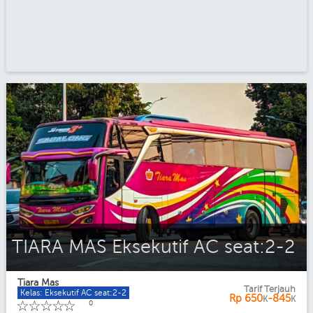
TIARA MAS Eksekutif AC seat:2-2
Tiara Mas
Tarif Terjauh
Kelas: Eksekutif AC seat:2-2
Rp
650
-845
K
K
☆
☆
☆
☆
☆
0