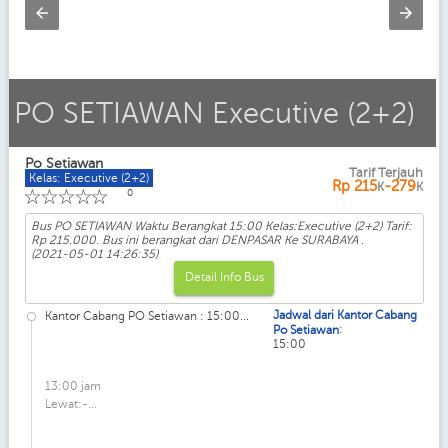
PO SETIAWAN Executive (2+2)
Po Setiawan
Tarif Terjauh
Kelas: Executive (2+2)
Rp
215
-279
K
K
☆
☆
☆
☆
☆
0
Bus PO SETIAWAN Waktu Berangkat 15:00 Kelas:Executive (2+2) Tarif:
Rp 215.000. Bus ini berangkat dari DENPASAR Ke SURABAYA .
(2021-05-01 14:26:35)
Detail Info Bus
Jadwal dari Kantor Cabang
Kantor Cabang PO Setiawan : 15:00...
:
Po Setiawan
15:00
13:00 jam
Lewat:-...