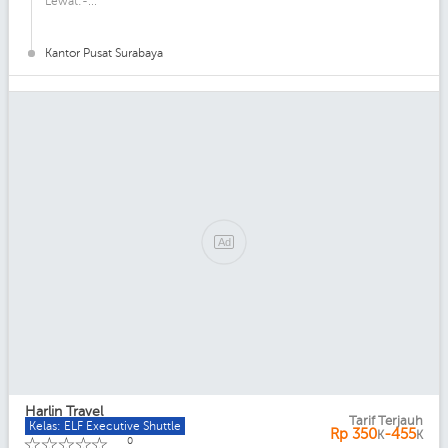
Lewat:-...
Kantor Pusat Surabaya
Harlin Travel
Tarif Terjauh
Kelas: ELF Executive Shuttle
Rp
350
-455
K
K
☆
☆
☆
☆
☆
0