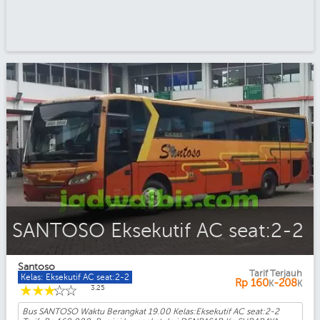
SANTOSO Eksekutif AC seat:2-2
Santoso
Tarif Terjauh
Kelas: Eksekutif AC seat:2-2
Rp
160
-208
K
K
☆
☆
☆
☆
☆
3.25
Bus SANTOSO Waktu Berangkat 19.00 Kelas:Eksekutif AC seat:2-2