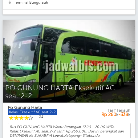
Terminal Bungurasih
PO GUNUNG HARTA Eksekutif AC
seat:2-2
Po Gunung Harta
Tarif Terjauh
Kelas: Eksekutif AC seat:2-2
Rp
260
-338
K
K
☆
☆
☆
☆
☆
3.5
Bus PO GUNUNG HARTA Waktu Berangkat 17.20 - 20.00 WITA
Kelas:Eksekutif AC seat:2-2 Tarif: Rp 260.000. Bus ini berangkat dari
DENPASAR Ke SURABAYA Lewat:Ketapang- Situbondo.