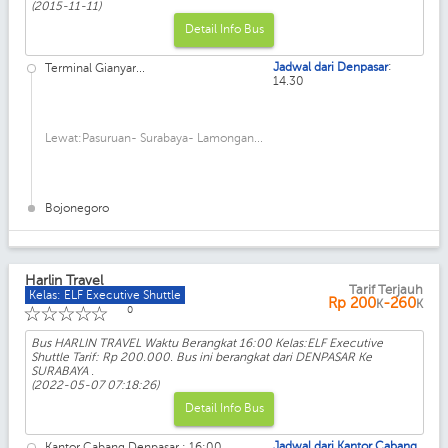
(2015-11-11)
Detail Info Bus
:
Jadwal dari Denpasar
Terminal Gianyar...
14.30
Lewat:Pasuruan- Surabaya- Lamongan...
Bojonegoro
Harlin Travel
Tarif Terjauh
Kelas: ELF Executive Shuttle
Rp
200
-260
K
K
☆
☆
☆
☆
☆
0
Bus HARLIN TRAVEL Waktu Berangkat 16:00 Kelas:ELF Executive
Shuttle Tarif: Rp 200.000. Bus ini berangkat dari DENPASAR Ke
SURABAYA .
(2022-05-07 07:18:26)
Detail Info Bus
Jadwal dari Kantor Cabang
Kantor Cabang Denpasar : 16:00...