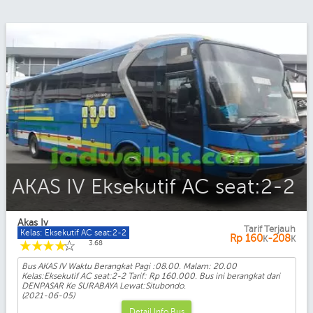
AKAS IV Eksekutif AC seat:2-2
Akas Iv
Tarif Terjauh
Kelas: Eksekutif AC seat:2-2
Rp
160
-208
K
K
☆
☆
☆
☆
☆
3.68
Bus AKAS IV Waktu Berangkat Pagi :08.00. Malam: 20.00
Kelas:Eksekutif AC seat:2-2 Tarif: Rp 160.000. Bus ini berangkat dari
DENPASAR Ke SURABAYA Lewat:Situbondo.
(2021-06-05)
Detail Info Bus