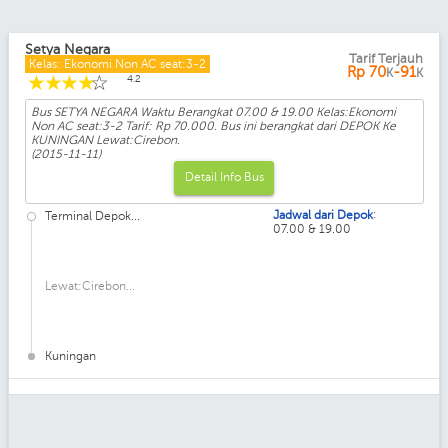
Setya Negara
Tarif Terjauh
Kelas: Ekonomi Non AC seat:3-2
Rp
70
-91
K
K
☆
☆
☆
☆
☆
4.2
Bus SETYA NEGARA Waktu Berangkat 07.00 & 19.00 Kelas:Ekonomi
Non AC seat:3-2 Tarif: Rp 70.000. Bus ini berangkat dari DEPOK Ke
KUNINGAN Lewat:Cirebon.
(2015-11-11)
Detail Info Bus
:
Jadwal dari Depok
Terminal Depok...
07.00 & 19.00
Lewat:Cirebon...
Kuningan