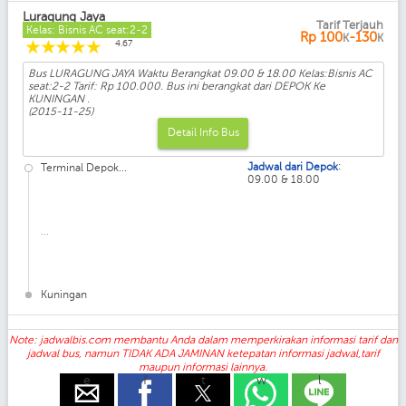
Luragung Jaya
Tarif Terjauh
Kelas: Bisnis AC seat:2-2
Rp
100
-130
K
K
☆
☆
☆
☆
☆
4.67
Bus LURAGUNG JAYA Waktu Berangkat 09.00 & 18.00 Kelas:Bisnis AC
seat:2-2 Tarif: Rp 100.000. Bus ini berangkat dari DEPOK Ke
KUNINGAN .
(2015-11-25)
Detail Info Bus
:
Jadwal dari Depok
Terminal Depok...
09.00 & 18.00
...
Kuningan
Note: jadwalbis.com membantu Anda dalam memperkirakan informasi tarif dan
jadwal bus, namun TIDAK ADA JAMINAN ketepatan informasi jadwal,tarif
maupun informasi lainnya.
e
f
t
w
l