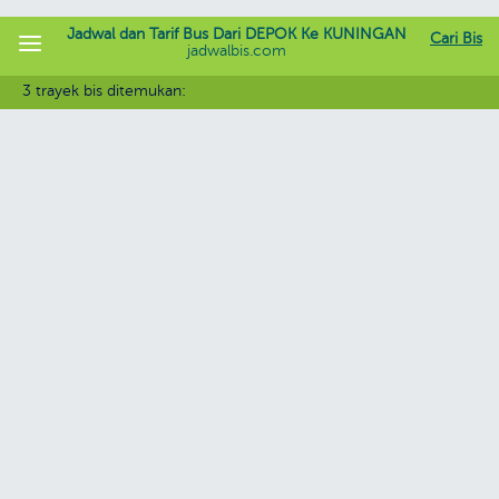
Jadwal dan Tarif Bus Dari DEPOK Ke KUNINGAN
Cari Bis
jadwalbis.com
3 trayek bis ditemukan: