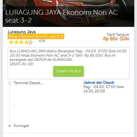
LURAGUNG JAYA Bisnis AC seat:2-2
Luragung Jaya
Tarif Terjauh
Kelas: Ekonomi Non AC seat:3-2
Rp
80
-104
K
K
☆
☆
☆
☆
☆
4.38
Bus LURAGUNG JAYA Waktu Berangkat Pagi : 04.00, 07.00 Sore 14.30,
20.00 Kelas:Ekonomi Non AC seat:3-2 Tarif: Rp 80.000. Bus ini
berangkat dari DEPOK Ke KUNINGAN .
(2020-01-10)
Detail Info Bus
:
Jadwal dari Depok
Terminal Depok...
Pagi : 04.00, 07.00 Sore
14.30, 20.00
...
Kuningan