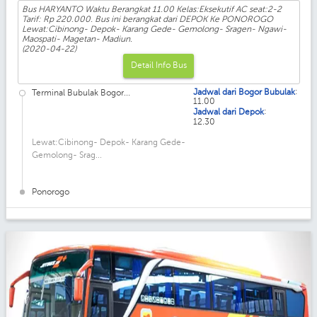
Bus HARYANTO Waktu Berangkat 11.00 Kelas:Eksekutif AC seat:2-2
Tarif: Rp 220.000. Bus ini berangkat dari DEPOK Ke PONOROGO
Lewat:Cibinong- Depok- Karang Gede- Gemolong- Sragen- Ngawi-
Maospati- Magetan- Madiun.
(2020-04-22)
Detail Info Bus
:
Jadwal dari Bogor Bubulak
Terminal Bubulak Bogor...
11.00
:
Jadwal dari Depok
12.30
Lewat:Cibinong- Depok- Karang Gede-
Gemolong- Srag...
Ponorogo