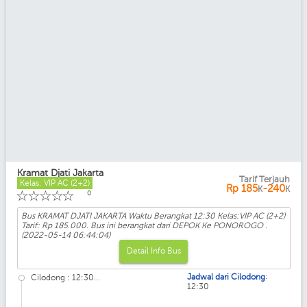
Kramat Djati Jakarta
Tarif Terjauh
Kelas: VIP AC (2+2)
Rp
185
-240
K
K
☆
☆
☆
☆
☆
0
Bus KRAMAT DJATI JAKARTA Waktu Berangkat 12:30 Kelas:VIP AC (2+2)
Tarif: Rp 185.000. Bus ini berangkat dari DEPOK Ke PONOROGO .
(2022-05-14 06:44:04)
Detail Info Bus
:
Jadwal dari Cilodong
Cilodong : 12:30...
12:30