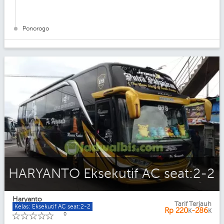
Ponorogo
HARYANTO Eksekutif AC seat:2-2
Haryanto
Tarif Terjauh
Kelas: Eksekutif AC seat:2-2
Rp
220
-286
K
K
☆
☆
☆
☆
☆
0