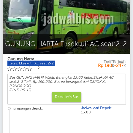
GUNUNG HARTA Eksekutif AC seat:2-2
Gunung Harta
Tarif Terjauh
Kelas: Eksekutif AC seat:2-2
Rp
190
-247
K
K
☆
☆
☆
☆
☆
0
Bus GUNUNG HARTA Waktu Berangkat 13:00 Kelas:Eksekutif AC
seat:2-2 Tarif: Rp 190.000. Bus ini berangkat dari DEPOK Ke
PONOROGO .
(2015-05-17)
Detail Info Bus
:
Jadwal dari Depok
simpangan depok...
13:00
...