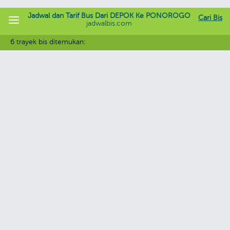
Jadwal dan Tarif Bus Dari DEPOK Ke PONOROGO
Cari Bis
jadwalbis.com
6 trayek bis ditemukan: