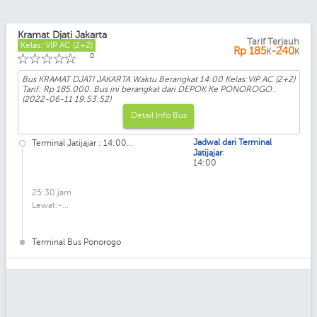
Kramat Djati Jakarta
Tarif Terjauh
Kelas: VIP AC (2+2)
Rp
185
-240
K
K
☆
☆
☆
☆
☆
0
Bus KRAMAT DJATI JAKARTA Waktu Berangkat 14:00 Kelas:VIP AC (2+2)
Tarif: Rp 185.000. Bus ini berangkat dari DEPOK Ke PONOROGO .
(2022-06-11 19:53:52)
Detail Info Bus
Jadwal dari Terminal
Terminal Jatijajar : 14:00...
:
Jatijajar
14:00
25:30 jam
Lewat:-...
Terminal Bus Ponorogo