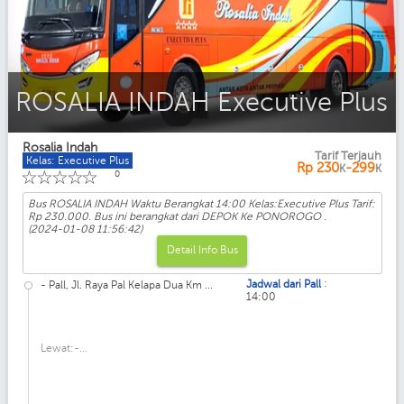
ROSALIA INDAH Executive Plus
Rosalia Indah
Tarif Terjauh
Kelas: Executive Plus
Rp
230
-299
K
K
☆
☆
☆
☆
☆
0
Bus ROSALIA INDAH Waktu Berangkat 14:00 Kelas:Executive Plus Tarif:
Rp 230.000. Bus ini berangkat dari DEPOK Ke PONOROGO .
(2024-01-08 11:56:42)
Detail Info Bus
:
Jadwal dari Pall
- Pall, Jl. Raya Pal Kelapa Dua Km ...
14:00
Lewat:-...