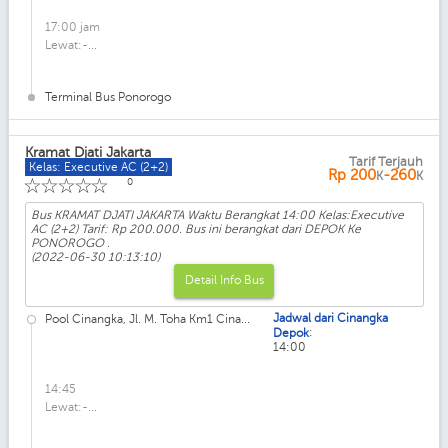
17:00 jam
Lewat:-...
Terminal Bus Ponorogo
Kramat Djati Jakarta
Tarif Terjauh
Kelas: Executive AC (2+2)
Rp
200
-260
K
K
☆
☆
☆
☆
☆
0
Bus KRAMAT DJATI JAKARTA Waktu Berangkat 14:00 Kelas:Executive
AC (2+2) Tarif: Rp 200.000. Bus ini berangkat dari DEPOK Ke
PONOROGO .
(2022-06-30 10:13:10)
Detail Info Bus
Jadwal dari Cinangka
Pool Cinangka, Jl. M. Toha Km1 Cina...
:
Depok
14:00
14:45
Lewat:-...