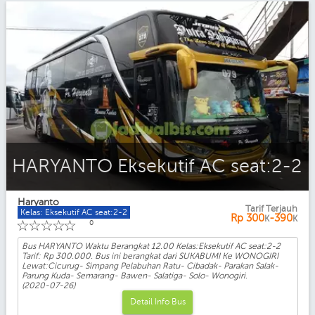
HARYANTO Eksekutif AC seat:2-2
Haryanto
Tarif Terjauh
Kelas: Eksekutif AC seat:2-2
Rp
300
-390
K
K
☆
☆
☆
☆
☆
0
Bus HARYANTO Waktu Berangkat 12.00 Kelas:Eksekutif AC seat:2-2
Tarif: Rp 300.000. Bus ini berangkat dari SUKABUMI Ke WONOGIRI
Lewat:Cicurug- Simpang Pelabuhan Ratu- Cibadak- Parakan Salak-
Parung Kuda- Semarang- Bawen- Salatiga- Solo- Wonogiri.
(2020-07-26)
Detail Info Bus