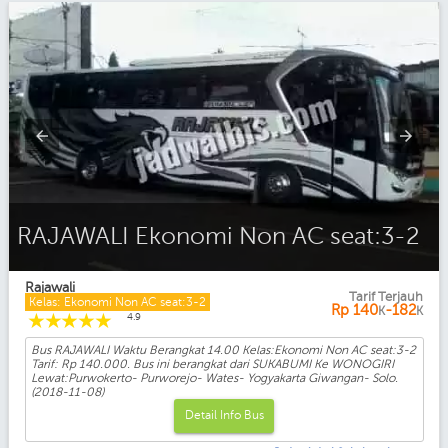
RAJAWALI Eksekutif AC seat:2-2
Rajawali
Tarif Terjauh
Kelas: Ekonomi Non AC seat:3-2
Rp
140
-182
K
K
☆
☆
☆
☆
☆
4.9
Bus RAJAWALI Waktu Berangkat 14.00 Kelas:Ekonomi Non AC seat:3-2
Tarif: Rp 140.000. Bus ini berangkat dari SUKABUMI Ke WONOGIRI
Lewat:Purwokerto- Purworejo- Wates- Yogyakarta Giwangan- Solo.
(2018-11-08)
Detail Info Bus