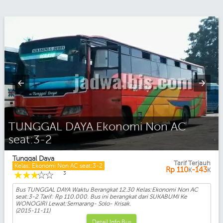
TUNGGAL DAYA Eksekutif AC seat:2-2
Tunggal Daya
Tarif Terjauh
Kelas: Ekonomi Non AC seat:3-2
Rp
110
-143
K
K
☆
☆
☆
☆
☆
3
Bus TUNGGAL DAYA Waktu Berangkat 12.30 Kelas:Ekonomi Non AC
seat:3-2 Tarif: Rp 110.000. Bus ini berangkat dari SUKABUMI Ke
WONOGIRI Lewat:Semarang- Solo- Krisak.
(2015-11-11)
Detail Info Bus