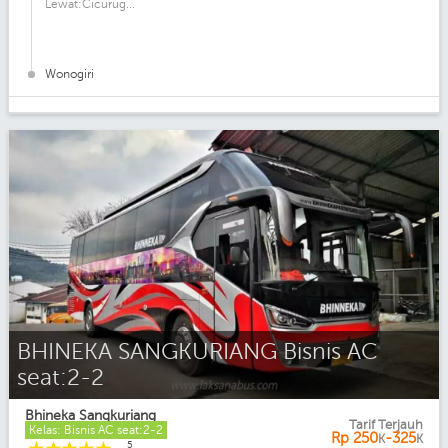
Lewat:Cicurug...
Wonogiri
BHINEKA SANGKURIANG Bisnis AC
seat:2-2
Bhineka Sangkuriang
Tarif Terjauh
Kelas: Bisnis AC seat:2-2
Rp
250
-325
K
K
5