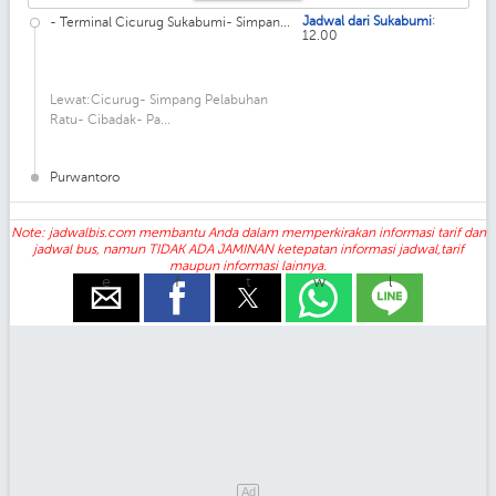
:
Jadwal dari Sukabumi
- Terminal Cicurug Sukabumi- Simpan...
12.00
Lewat:Cicurug- Simpang Pelabuhan
Ratu- Cibadak- Pa...
Purwantoro
Note: jadwalbis.com membantu Anda dalam memperkirakan informasi tarif dan
jadwal bus, namun TIDAK ADA JAMINAN ketepatan informasi jadwal,tarif
maupun informasi lainnya.
e
f
t
w
l