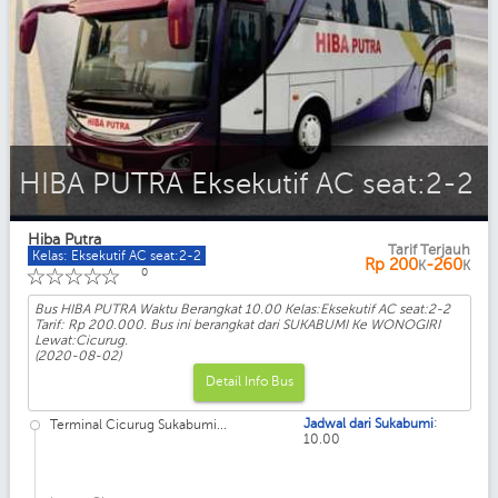
HIBA PUTRA Eksekutif AC seat:2-2
Hiba Putra
Tarif Terjauh
Kelas: Eksekutif AC seat:2-2
Rp
200
-260
K
K
☆
☆
☆
☆
☆
0
Bus HIBA PUTRA Waktu Berangkat 10.00 Kelas:Eksekutif AC seat:2-2
Tarif: Rp 200.000. Bus ini berangkat dari SUKABUMI Ke WONOGIRI
Lewat:Cicurug.
(2020-08-02)
Detail Info Bus
:
Jadwal dari Sukabumi
Terminal Cicurug Sukabumi...
10.00