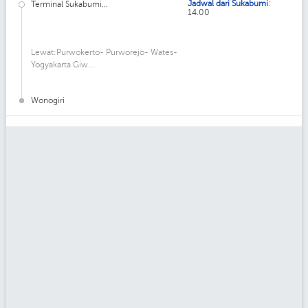
:
Jadwal dari Sukabumi
Terminal Sukabumi...
14.00
Lewat:Purwokerto- Purworejo- Wates-
Yogyakarta Giw...
Wonogiri