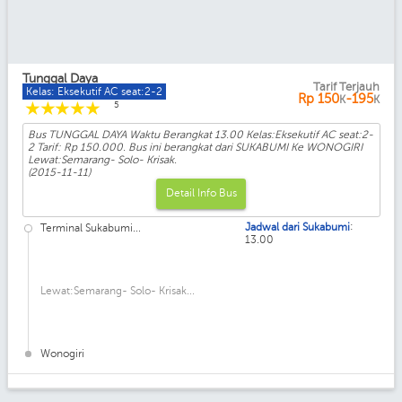
Tunggal Daya
Tarif Terjauh
Kelas: Eksekutif AC seat:2-2
Rp
150
-195
K
K
☆
☆
☆
☆
☆
5
Bus TUNGGAL DAYA Waktu Berangkat 13.00 Kelas:Eksekutif AC seat:2-
2 Tarif: Rp 150.000. Bus ini berangkat dari SUKABUMI Ke WONOGIRI
Lewat:Semarang- Solo- Krisak.
(2015-11-11)
Detail Info Bus
:
Jadwal dari Sukabumi
Terminal Sukabumi...
13.00
Lewat:Semarang- Solo- Krisak...
Wonogiri