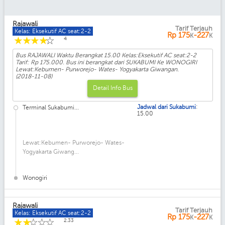
Rajawali
Tarif Terjauh
Kelas: Eksekutif AC seat:2-2
Rp
175
-227
K
K
☆
☆
☆
☆
☆
4
Bus RAJAWALI Waktu Berangkat 15.00 Kelas:Eksekutif AC seat:2-2
Tarif: Rp 175.000. Bus ini berangkat dari SUKABUMI Ke WONOGIRI
Lewat:Kebumen- Purworejo- Wates- Yogyakarta Giwangan.
(2018-11-08)
Detail Info Bus
:
Jadwal dari Sukabumi
Terminal Sukabumi...
15.00
Lewat:Kebumen- Purworejo- Wates-
Yogyakarta Giwang...
Wonogiri
Rajawali
Tarif Terjauh
Kelas: Eksekutif AC seat:2-2
Rp
175
-227
K
K
☆
☆
☆
☆
☆
2.33