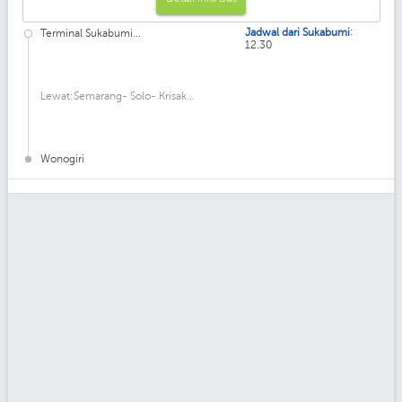
:
Jadwal dari Sukabumi
Terminal Sukabumi...
12.30
Lewat:Semarang- Solo- Krisak...
Wonogiri