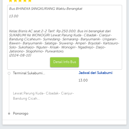
☆
☆
☆
☆
☆
Bus BHINEKA SANGKURIANG Waktu Berangkat
13.00
Kelas:Bisnis AC seat:2-2 Tarif: Rp 250.000. Bus ini berangkat dari
SUKABUMI Ke WONOGIRI Lewat:Parung Kuda- Cibadak- Cianjur-
Bandung Cicaheum- Sumedang- Semarang- Banyumanik- Ungaran-
Bawen- Banyumanik- Salatiga- Sruweng- Ampel- Boyolali- Kartosuro-
Solo- Sukoharjo- Nguter- Krisak- Wonogiri- Ngadirejo- Darjo-
Jatisrono- Slogohimo- Purwantoro.
(2024-08-10)
Detail Info Bus
:
Jadwal dari Sukabumi
Terminal Sukabumi...
13.00
Lewat:Parung Kuda- Cibadak- Cianjur-
Bandung Cicah...
Ponorogo