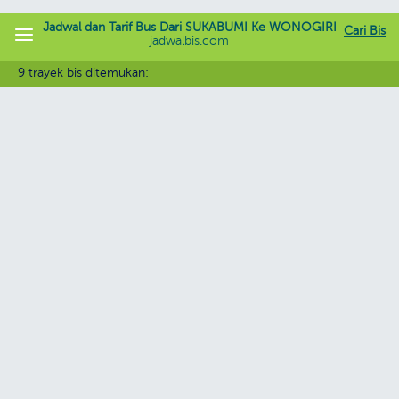
Jadwal dan Tarif Bus Dari SUKABUMI Ke WONOGIRI
Cari Bis
jadwalbis.com
9 trayek bis ditemukan: