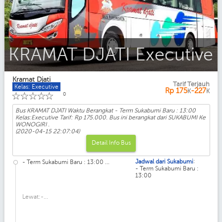
KRAMAT DJATI Executive
Kramat Djati
Tarif Terjauh
Kelas: Executive
Rp
175
-227
K
K
☆
☆
☆
☆
☆
0
Bus KRAMAT DJATI Waktu Berangkat - Term Sukabumi Baru : 13:00
Kelas:Executive Tarif: Rp 175.000. Bus ini berangkat dari SUKABUMI Ke
WONOGIRI .
(2020-04-15 22:07:04)
Detail Info Bus
:
Jadwal dari Sukabumi
- Term Sukabumi Baru : 13:00 ...
- Term Sukabumi Baru :
13:00
Lewat:-...