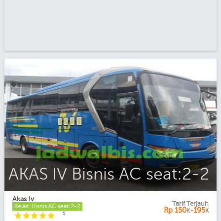
AKAS IV Bisnis AC seat:2-2
Akas Iv
Tarif Terjauh
Kelas: Bisnis AC seat:2-2
Rp
150
-195
K
K
☆
☆
☆
☆
☆
5