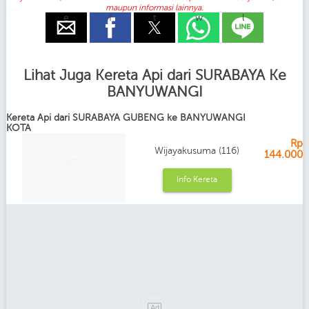
maupun informasi lainnya.
e
f
t
w
l
Lihat Juga Kereta Api dari SURABAYA Ke
BANYUWANGI
Kereta Api dari SURABAYA GUBENG ke BANYUWANGI
KOTA
Rp
Wijayakusuma (116)
144.000
Info Kereta
Ad