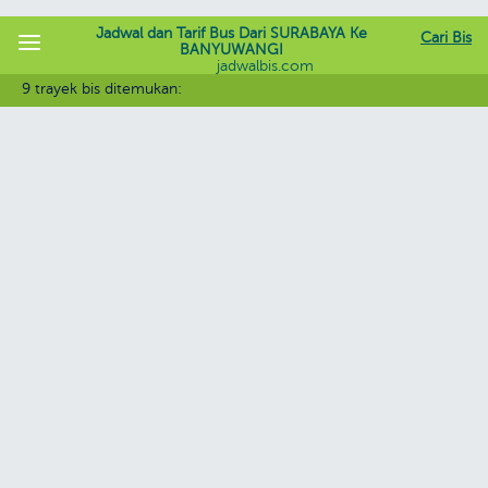
Jadwal dan Tarif Bus Dari SURABAYA Ke
Cari Bis
BANYUWANGI
jadwalbis.com
9 trayek bis ditemukan: