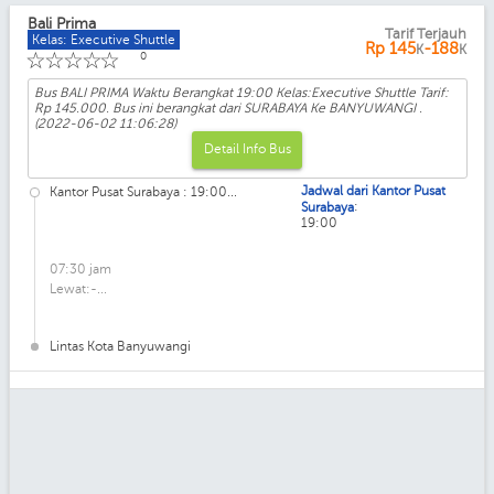
Bali Prima
Tarif Terjauh
Kelas: Executive Shuttle
Rp
145
-188
K
K
☆
☆
☆
☆
☆
0
Bus BALI PRIMA Waktu Berangkat 19:00 Kelas:Executive Shuttle Tarif:
Rp 145.000. Bus ini berangkat dari SURABAYA Ke BANYUWANGI .
(2022-06-02 11:06:28)
Detail Info Bus
Jadwal dari Kantor Pusat
Kantor Pusat Surabaya : 19:00...
:
Surabaya
19:00
07:30 jam
Lewat:-...
Lintas Kota Banyuwangi