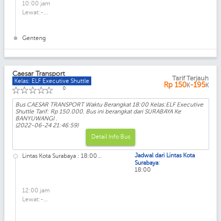
10:00 jam
Lewat:-...
Genteng
Caesar Transport
Tarif Terjauh
Kelas: ELF Executive Shuttle
Rp
150
-195
K
K
☆
☆
☆
☆
☆
0
Bus CAESAR TRANSPORT Waktu Berangkat 18:00 Kelas:ELF Executive
Shuttle Tarif: Rp 150.000. Bus ini berangkat dari SURABAYA Ke
BANYUWANGI .
(2022-06-24 21:46:59)
Detail Info Bus
Jadwal dari Lintas Kota
Lintas Kota Surabaya : 18:00...
:
Surabaya
18:00
12:00 jam
Lewat:-...