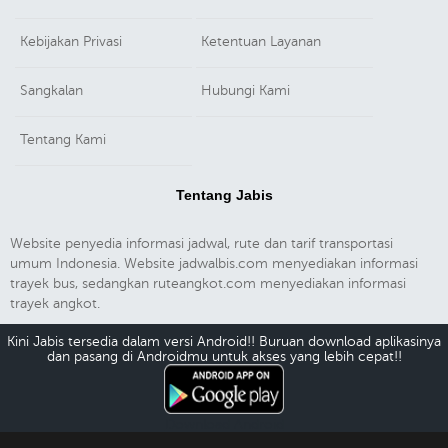
Kebijakan Privasi
Ketentuan Layanan
Sangkalan
Hubungi Kami
Tentang Kami
Tentang Jabis
Website penyedia informasi jadwal, rute dan tarif transportasi
umum Indonesia. Website jadwalbis.com menyediakan informasi
trayek bus, sedangkan ruteangkot.com menyediakan informasi
trayek angkot.
Kini Jabis tersedia dalam versi Android!! Buruan download aplikasinya
dan pasang di Androidmu untuk akses yang lebih cepat!!
Download Android