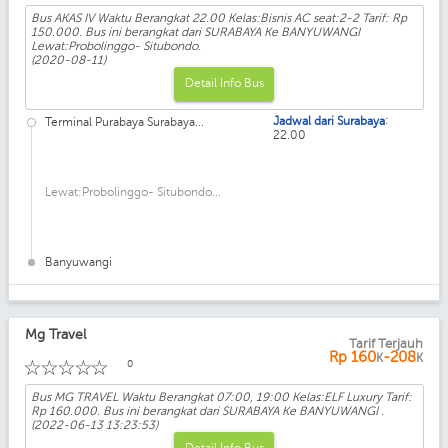
Bus AKAS IV Waktu Berangkat 22.00 Kelas:Bisnis AC seat:2-2 Tarif: Rp
150.000. Bus ini berangkat dari SURABAYA Ke BANYUWANGI
Lewat:Probolinggo- Situbondo.
(2020-08-11)
Detail Info Bus
:
Jadwal dari Surabaya
Terminal Purabaya Surabaya...
22.00
Lewat:Probolinggo- Situbondo...
Banyuwangi
Mg Travel
Tarif Terjauh
Kelas: ELF Luxury
Rp
160
-208
K
K
☆
☆
☆
☆
☆
0
Bus MG TRAVEL Waktu Berangkat 07:00, 19:00 Kelas:ELF Luxury Tarif:
Rp 160.000. Bus ini berangkat dari SURABAYA Ke BANYUWANGI .
(2022-06-13 13:23:53)