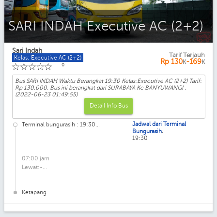
SARI INDAH Executive AC (2+2)
Sari Indah
Tarif Terjauh
Kelas: Executive AC (2+2)
Rp
130
-169
K
K
☆
☆
☆
☆
☆
0
Bus SARI INDAH Waktu Berangkat 19:30 Kelas:Executive AC (2+2) Tarif:
Rp 130.000. Bus ini berangkat dari SURABAYA Ke BANYUWANGI .
(2022-06-23 01:49:55)
Detail Info Bus
Jadwal dari Terminal
Terminal bungurasih : 19:30...
:
Bungurasih
19:30
07:00 jam
Lewat:-...
Ketapang