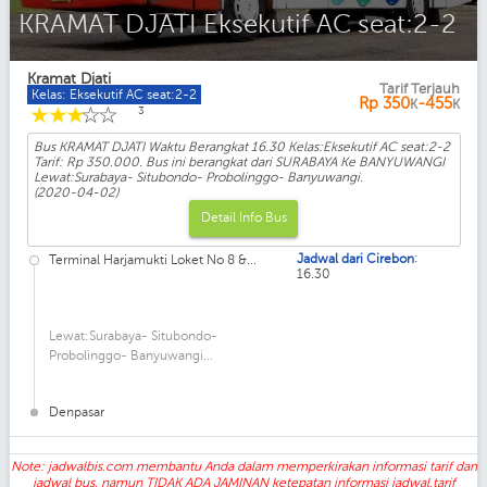
KRAMAT DJATI Eksekutif AC seat:2-2
Kramat Djati
Tarif Terjauh
Kelas: Eksekutif AC seat:2-2
Rp
350
-455
K
K
☆
☆
☆
☆
☆
3
Bus KRAMAT DJATI Waktu Berangkat 16.30 Kelas:Eksekutif AC seat:2-2
Tarif: Rp 350.000. Bus ini berangkat dari SURABAYA Ke BANYUWANGI
Lewat:Surabaya- Situbondo- Probolinggo- Banyuwangi.
(2020-04-02)
Detail Info Bus
:
Jadwal dari Cirebon
Terminal Harjamukti Loket No 8 &...
16.30
Lewat:Surabaya- Situbondo-
Probolinggo- Banyuwangi...
Denpasar
Note: jadwalbis.com membantu Anda dalam memperkirakan informasi tarif dan
jadwal bus, namun TIDAK ADA JAMINAN ketepatan informasi jadwal,tarif