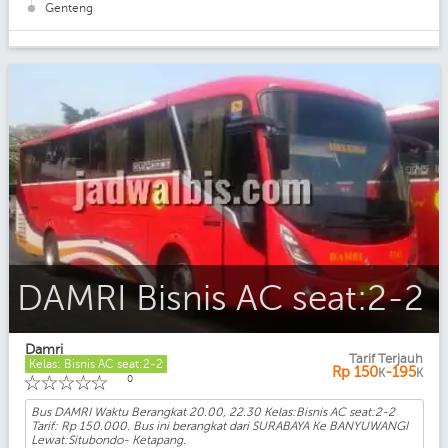
Genteng
DAMRI Bisnis AC seat:2-2
Damri
Tarif Terjauh
Kelas: Bisnis AC seat:2-2
Rp
150
-195
K
K
☆
☆
☆
☆
☆
0
Bus DAMRI Waktu Berangkat 20.00, 22.30 Kelas:Bisnis AC seat:2-2
Tarif: Rp 150.000. Bus ini berangkat dari SURABAYA Ke BANYUWANGI
Lewat:Situbondo- Ketapang.