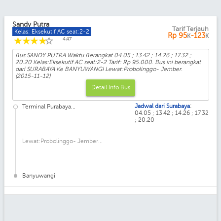
Sandy Putra
Tarif Terjauh
Kelas: Eksekutif AC seat:2-2
Rp
95
-123
K
K
☆
☆
☆
☆
☆
4.47
Bus SANDY PUTRA Waktu Berangkat 04.05 ; 13.42 ; 14.26 ; 17.32 ;
20.20 Kelas:Eksekutif AC seat:2-2 Tarif: Rp 95.000. Bus ini berangkat
dari SURABAYA Ke BANYUWANGI Lewat:Probolinggo- Jember.
(2015-11-12)
Detail Info Bus
:
Jadwal dari Surabaya
Terminal Purabaya...
04.05 ; 13.42 ; 14.26 ; 17.32
; 20.20
Lewat:Probolinggo- Jember...
Banyuwangi