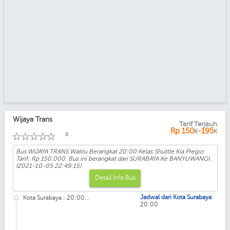
Wijaya Trans
Tarif Terjauh
Kelas: Shuttle Kia Pregio
Rp
150
-195
K
K
☆
☆
☆
☆
☆
0
Bus WIJAYA TRANS Waktu Berangkat 20:00 Kelas:Shuttle Kia Pregio
Tarif: Rp 150.000. Bus ini berangkat dari SURABAYA Ke BANYUWANGI .
(2021-10-05 22:49:15)
Detail Info Bus
:
Jadwal dari Kota Surabaya
Kota Surabaya : 20:00...
20:00