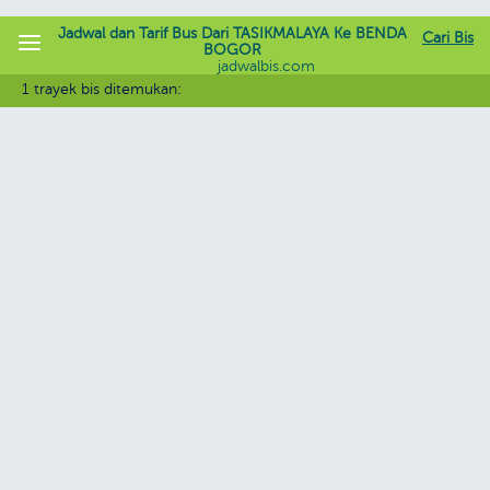
Jadwal dan Tarif Bus Dari TASIKMALAYA Ke BENDA
Cari Bis
BOGOR
jadwalbis.com
1 trayek bis ditemukan: