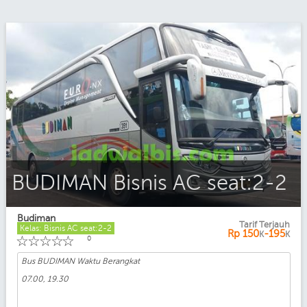
BUDIMAN Bisnis AC seat:2-2
Budiman
Tarif Terjauh
Kelas: Bisnis AC seat:2-2
Rp
150
-195
K
K
☆
☆
☆
☆
☆
0
Bus BUDIMAN Waktu Berangkat
07.00, 19.30