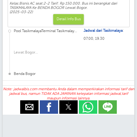
Kelas:Bisnis AC seat:2-2 Tarif: Rp 150.000. Bus ini berangkat dari
TASIKMALAYA Ke BENDA BOGOR Lewat:Bogor.
(2025-03-22)
Detail Info Bus
:
Jadwal dari Tasikmalaya
Pool TasikmalayaTerminal Tasikmalay...
07.00, 19.30
Lewat:Bogor...
Benda Bogor
Note: jadwalbis.com membantu Anda dalam memperkirakan informasi tarif dan
jadwal bus, namun TIDAK ADA JAMINAN ketepatan informasi jadwal,tarif
maupun informasi lainnya.
e
f
t
w
l