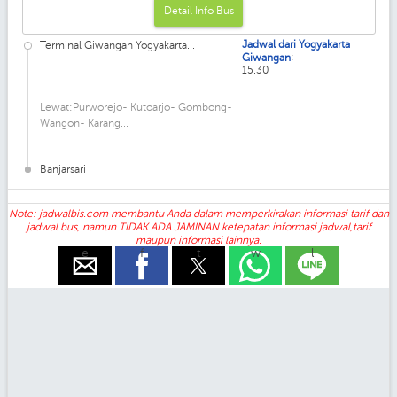
Detail Info Bus
Jadwal dari Yogyakarta
Terminal Giwangan Yogyakarta...
:
Giwangan
15.30
Lewat:Purworejo- Kutoarjo- Gombong-
Wangon- Karang...
Banjarsari
Note: jadwalbis.com membantu Anda dalam memperkirakan informasi tarif dan
jadwal bus, namun TIDAK ADA JAMINAN ketepatan informasi jadwal,tarif
maupun informasi lainnya.
e
f
t
w
l