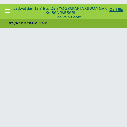
Jadwal dan Tarif Bus Dari YOGYAKARTA GIWANGAN
Cari Bis
Ke BANJARSARI
jadwalbis.com
1 trayek bis ditemukan: