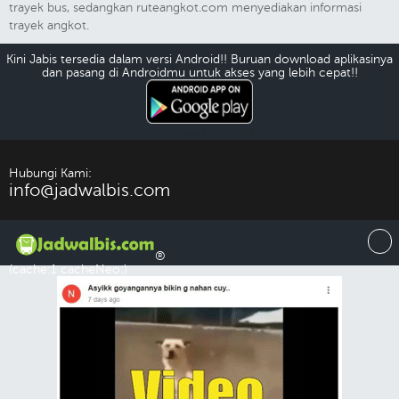
trayek bus, sedangkan ruteangkot.com menyediakan informasi
trayek angkot.
Kini Jabis tersedia dalam versi Android!! Buruan download aplikasinya
dan pasang di Androidmu untuk akses yang lebih cepat!!
Download Android
Hubungi Kami:
info@jadwalbis.com
®
(cache:1 cacheNeo:)