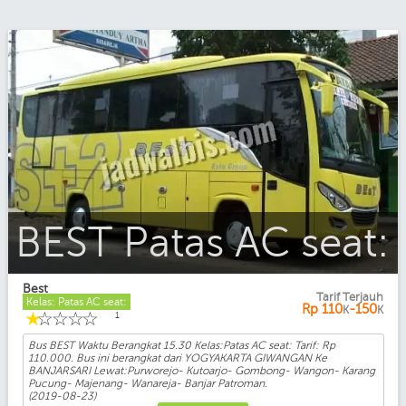
BEST Patas AC seat:
Best
Tarif Terjauh
Kelas: Patas AC seat:
Rp
110
-150
K
K
☆
☆
☆
☆
☆
1
Bus BEST Waktu Berangkat 15.30 Kelas:Patas AC seat: Tarif: Rp
110.000. Bus ini berangkat dari YOGYAKARTA GIWANGAN Ke
BANJARSARI Lewat:Purworejo- Kutoarjo- Gombong- Wangon- Karang
Pucung- Majenang- Wanareja- Banjar Patroman.
(2019-08-23)