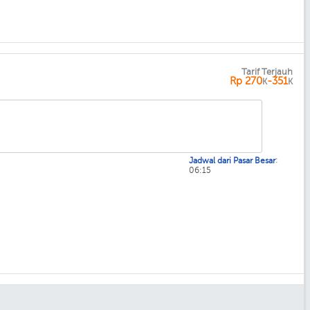
Tarif Terjauh
Rp
270
-351
K
K
:
Jadwal dari Pasar Besar
06:15