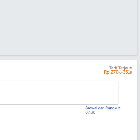
Tarif Terjauh
Rp
270
-351
K
K
:
Jadwal dari Rungkut
07:30