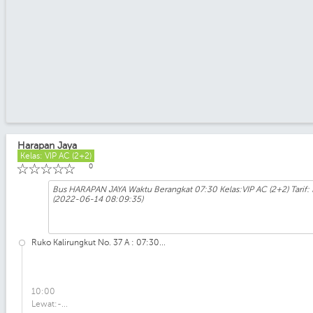
Harapan Jaya
Kelas: VIP AC (2+2)
☆
☆
☆
☆
☆
0
Bus HARAPAN JAYA Waktu Berangkat 07:30 Kelas:VIP AC (2+2) Tarif:
(2022-06-14 08:09:35)
Ruko Kalirungkut No. 37 A : 07:30...
10:00
Lewat:-...