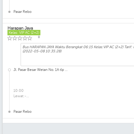
Pasar Rebo
Harapan Jaya
Kelas: VIP AC (2+2)
☆
☆
☆
☆
☆
0
Bus HARAPAN JAYA Waktu Berangkat 06:15 Kelas:VIP AC (2+2) Tarif:
(2022-05-08 10:35:28)
Jl. Pasar Besar Wetan No. 1A tlp ...
10:00
Lewat:-...
Pasar Rebo