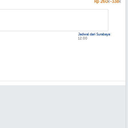
Rp
260
-338
K
K
:
Jadwal dari Surabaya
12:00