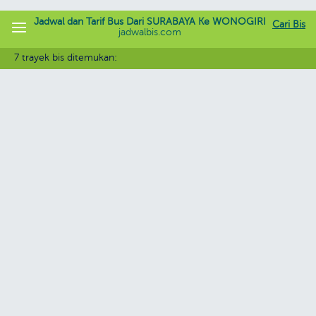
Jadwal dan Tarif Bus Dari SURABAYA Ke WONOGIRI
Cari Bis
jadwalbis.com
7 trayek bis ditemukan: