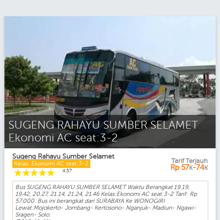
SUGENG RAHAYU SUMBER SELAMET
Ekonomi AC seat:3-2
Sugeng Rahayu Sumber Selamet
Tarif Terjauh
Kelas: Ekonomi AC seat:3-2
Rp
57
-74
K
K
☆
☆
☆
☆
☆
4.57
Bus SUGENG RAHAYU SUMBER SELAMET Waktu Berangkat 19.19,
19.42, 20.27, 21.14, 21.24, 21.46 Kelas:Ekonomi AC seat:3-2 Tarif: Rp
57.000. Bus ini berangkat dari SURABAYA Ke WONOGIRI
Lewat:Mojokerto- Jombang- Kertosono- Nganjuk- Madiun- Ngawi-
Sragen- Solo.