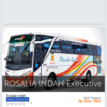
ROSALIA INDAH Executive
Rosalia Indah
Tarif Terjauh
Kelas: Executive
Rp
300
-390
K
K
☆
☆
☆
☆
☆
0