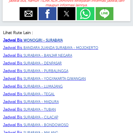
jadwal bus, namun TIDAK ADA JAMINAN ketepatan informasi jadwal,tarif
maupun informasi lainnya.
e
f
t
w
l
Lihat Rute Lain :
Jadwal Bis
WONOGIRI - SURABAYA
Jadwal Bis
BANDARA JUANDA SURABAYA - MOJOKERTO
Jadwal Bis
SURABAYA - BANJAR NEGARA
Jadwal Bis
SURABAYA - DENPASAR
Jadwal Bis
SURABAYA - PURBALINGGA
Jadwal Bis
SURABAYA - YOGYAKARTA GIWANGAN
Jadwal Bis
SURABAYA - LUMAJANG
Jadwal Bis
SURABAYA - TEGAL
Jadwal Bis
SURABAYA - MADURA
Jadwal Bis
SURABAYA - TUBAN
Jadwal Bis
SURABAYA - CILACAP
Jadwal Bis
SURABAYA - BONDOWOSO
Jadwal Bis
SURABAYA - MALANG