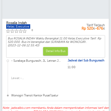
Rosalia Indah
Tarif Terjauh
Kelas: Executive
Rp
520
-676
K
K
☆
☆
☆
☆
☆
0
Bus ROSALIA INDAH Waktu Berangkat 11:00 Kelas:Executive Tarif: Rp
520.000. Bus ini berangkat dari SURABAYA Ke WONOGIRI .
(2023-12-06 12:55:43)
Detail Info Bus
Jadwal dari Sub Bungurasih
- Surabaya Bungurasih, JL. Letnan J...
:
11:00
Lewat:-...
Wonogiri Transit Kantor Pusat?palur
Note: jadwalbis.com membantu Anda dalam memperkirakan informasi tarif dan