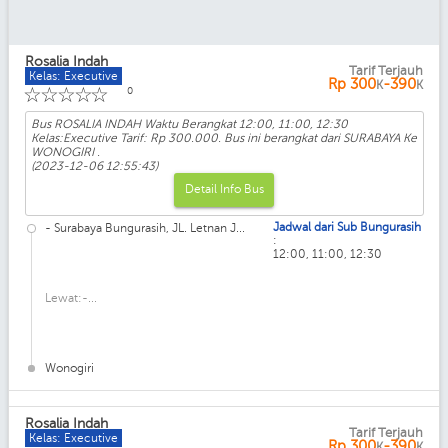
Rosalia Indah
Tarif Terjauh
Kelas: Executive
Rp
300
-390
K
K
☆
☆
☆
☆
☆
0
Bus ROSALIA INDAH Waktu Berangkat 12:00, 11:00, 12:30
Kelas:Executive Tarif: Rp 300.000. Bus ini berangkat dari SURABAYA Ke
WONOGIRI .
(2023-12-06 12:55:43)
Detail Info Bus
Jadwal dari Sub Bungurasih
- Surabaya Bungurasih, JL. Letnan J...
:
12:00, 11:00, 12:30
Lewat:-...
Wonogiri
Rosalia Indah
Tarif Terjauh
Kelas: Executive
Rp
300
-390
K
K