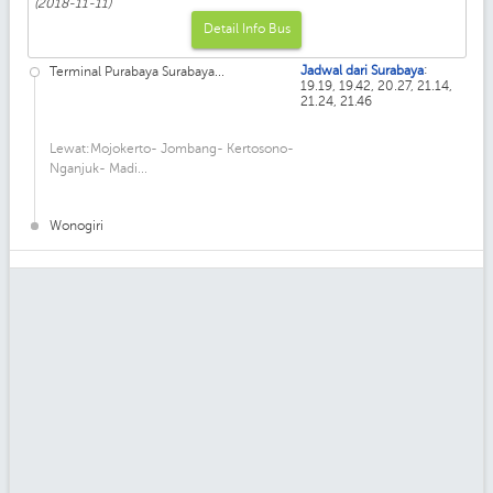
(2018-11-11)
Detail Info Bus
:
Jadwal dari Surabaya
Terminal Purabaya Surabaya...
19.19, 19.42, 20.27, 21.14,
21.24, 21.46
Lewat:Mojokerto- Jombang- Kertosono-
Nganjuk- Madi...
Wonogiri