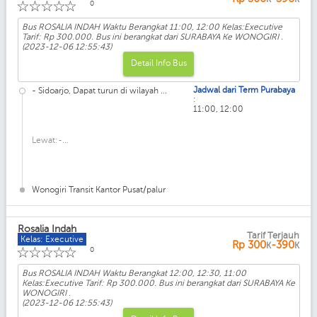
☆
☆
☆
☆
☆
0
Bus ROSALIA INDAH Waktu Berangkat 11:00, 12:00 Kelas:Executive
Tarif: Rp 300.000. Bus ini berangkat dari SURABAYA Ke WONOGIRI .
(2023-12-06 12:55:43)
Detail Info Bus
Jadwal dari Term Purabaya
- Sidoarjo, Dapat turun di wilayah ...
:
11:00, 12:00
Lewat:-...
Wonogiri Transit Kantor Pusat/palur
Rosalia Indah
Tarif Terjauh
Kelas: Executive
Rp
300
-390
K
K
☆
☆
☆
☆
☆
0
Bus ROSALIA INDAH Waktu Berangkat 12:00, 12:30, 11:00
Kelas:Executive Tarif: Rp 300.000. Bus ini berangkat dari SURABAYA Ke
WONOGIRI .
(2023-12-06 12:55:43)