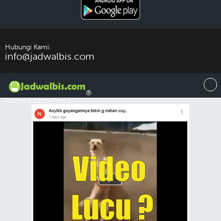
Download Android
Hubungi Kami:
info@jadwalbis.com
®
(cache:1 cacheNeo:)