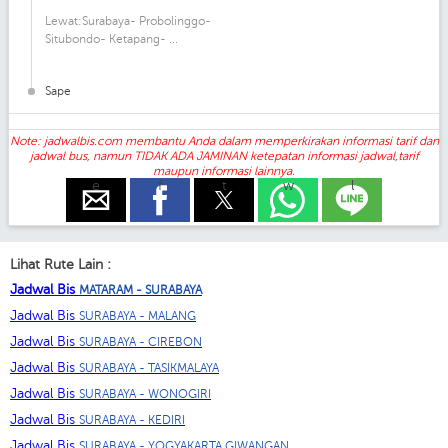
Lewat:Surabaya- Probolinggo-
Situbondo- Ketapang- ...
Sape
Note: jadwalbis.com membantu Anda dalam memperkirakan informasi tarif dan
jadwal bus, namun TIDAK ADA JAMINAN ketepatan informasi jadwal,tarif
maupun informasi lainnya.
e
f
t
w
l
Lihat Rute Lain :
Jadwal Bis
MATARAM - SURABAYA
Jadwal Bis
SURABAYA - MALANG
Jadwal Bis
SURABAYA - CIREBON
Jadwal Bis
SURABAYA - TASIKMALAYA
Jadwal Bis
SURABAYA - WONOGIRI
Jadwal Bis
SURABAYA - KEDIRI
Jadwal Bis
SURABAYA - YOGYAKARTA GIWANGAN