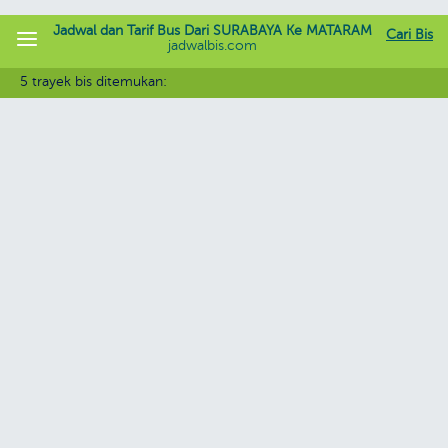
Jadwal dan Tarif Bus Dari SURABAYA Ke MATARAM
Cari Bis
jadwalbis.com
5 trayek bis ditemukan: