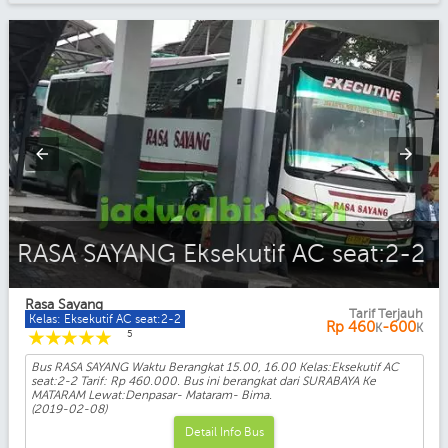
RASA SAYANG Eksekutif AC seat:2-2
Rasa Sayang
Tarif Terjauh
Kelas: Eksekutif AC seat:2-2
Rp
460
-600
K
K
☆
☆
☆
☆
☆
5
Bus RASA SAYANG Waktu Berangkat 15.00, 16.00 Kelas:Eksekutif AC
seat:2-2 Tarif: Rp 460.000. Bus ini berangkat dari SURABAYA Ke
MATARAM Lewat:Denpasar- Mataram- Bima.
(2019-02-08)
Detail Info Bus