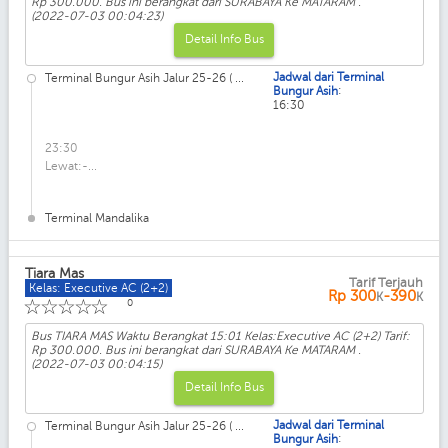
Rp 300.000. Bus ini berangkat dari SURABAYA Ke MATARAM .
(2022-07-03 00:04:23)
Detail Info Bus
Jadwal dari Terminal
Terminal Bungur Asih Jalur 25-26 ( ...
:
Bungur Asih
16:30
23:30
Lewat:-...
Terminal Mandalika
Tiara Mas
Tarif Terjauh
Kelas: Executive AC (2+2)
Rp
300
-390
K
K
☆
☆
☆
☆
☆
0
Bus TIARA MAS Waktu Berangkat 15:01 Kelas:Executive AC (2+2) Tarif:
Rp 300.000. Bus ini berangkat dari SURABAYA Ke MATARAM .
(2022-07-03 00:04:15)
Detail Info Bus
Jadwal dari Terminal
Terminal Bungur Asih Jalur 25-26 ( ...
:
Bungur Asih