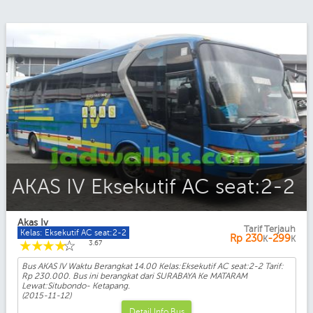
AKAS IV Eksekutif AC seat:2-2
Akas Iv
Tarif Terjauh
Kelas: Eksekutif AC seat:2-2
Rp
230
-299
K
K
☆
☆
☆
☆
☆
3.67
Bus AKAS IV Waktu Berangkat 14.00 Kelas:Eksekutif AC seat:2-2 Tarif:
Rp 230.000. Bus ini berangkat dari SURABAYA Ke MATARAM
Lewat:Situbondo- Ketapang.
(2015-11-12)
Detail Info Bus