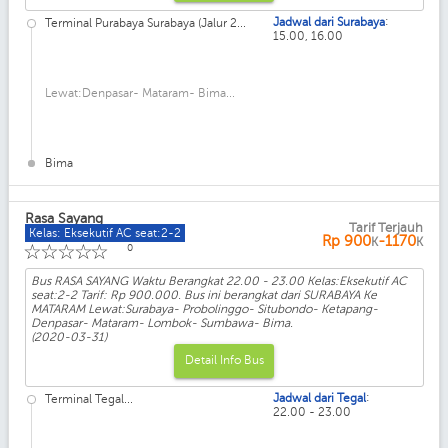
:
Jadwal dari Surabaya
Terminal Purabaya Surabaya (Jalur 2...
15.00, 16.00
Lewat:Denpasar- Mataram- Bima...
Bima
Rasa Sayang
Tarif Terjauh
Kelas: Eksekutif AC seat:2-2
Rp
900
-1170
K
K
☆
☆
☆
☆
☆
0
Bus RASA SAYANG Waktu Berangkat 22.00 - 23.00 Kelas:Eksekutif AC
seat:2-2 Tarif: Rp 900.000. Bus ini berangkat dari SURABAYA Ke
MATARAM Lewat:Surabaya- Probolinggo- Situbondo- Ketapang-
Denpasar- Mataram- Lombok- Sumbawa- Bima.
(2020-03-31)
Detail Info Bus
:
Jadwal dari Tegal
Terminal Tegal...
22.00 - 23.00