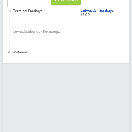
:
Jadwal dari Surabaya
Terminal Purabaya...
14.00
Lewat:Situbondo- Ketapang...
Mataram