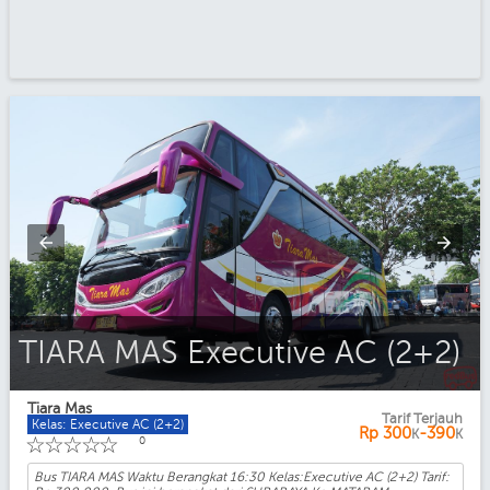
TIARA MAS Executive AC (2+2)
Tiara Mas
Tarif Terjauh
Kelas: Executive AC (2+2)
Rp
300
-390
K
K
☆
☆
☆
☆
☆
0
Bus TIARA MAS Waktu Berangkat 16:30 Kelas:Executive AC (2+2) Tarif: