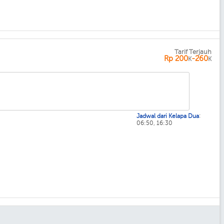
Tarif Terjauh
Rp
200
-260
K
K
:
Jadwal dari Kelapa Dua
06:50, 16:30