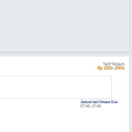
Tarif Terjauh
Rp
185
-240
K
K
:
Jadwal dari Kelapa Dua
07:40, 17:40