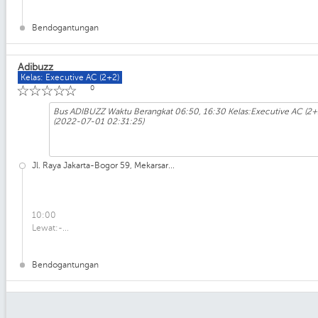
Bendogantungan
Adibuzz
Kelas: Executive AC (2+2)
☆
☆
☆
☆
☆
0
Bus ADIBUZZ Waktu Berangkat 06:50, 16:30 Kelas:Executive AC (2+2)
(2022-07-01 02:31:25)
Jl. Raya Jakarta-Bogor 59, Mekarsar...
10:00
Lewat:-...
Bendogantungan