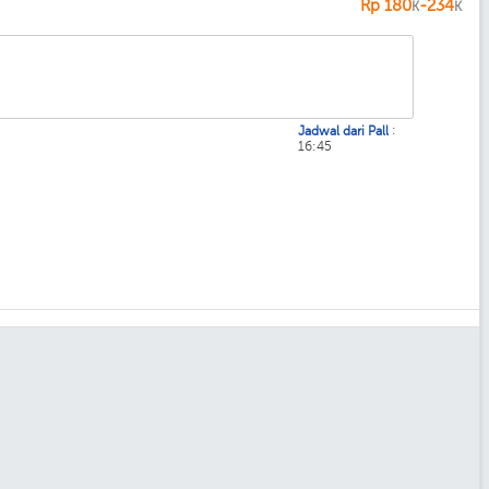
Rp
180
-234
K
K
:
Jadwal dari Pall
16:45