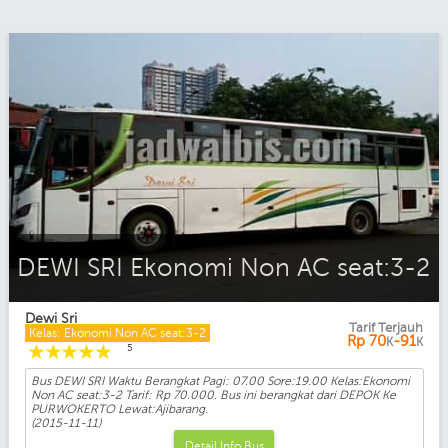
DEWI SRI Ekonomi Non AC seat:3-2
Dewi Sri
Tarif Terjauh
Kelas: Ekonomi Non AC seat:3-2
Rp
70
-91
K
K
☆
☆
☆
☆
☆
5
Bus DEWI SRI Waktu Berangkat Pagi: 07.00 Sore:19.00 Kelas:Ekonomi
Non AC seat:3-2 Tarif: Rp 70.000. Bus ini berangkat dari DEPOK Ke
PURWOKERTO Lewat:Ajibarang.
(2015-11-11)
Detail Info Bus