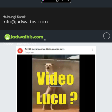
Download Android
Hubungi Kami:
info@jadwalbis.com
®
(cache:1 cacheNeo:)