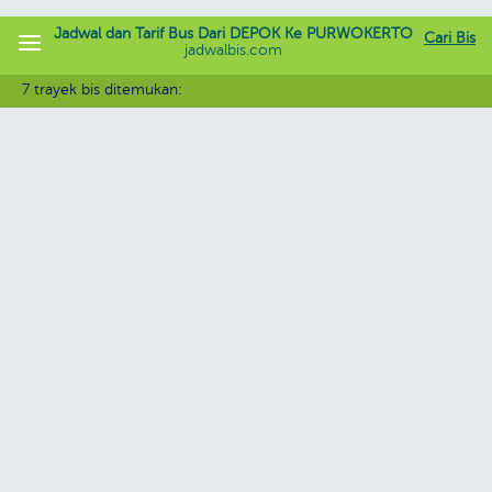
Jadwal dan Tarif Bus Dari DEPOK Ke PURWOKERTO
Cari Bis
jadwalbis.com
7 trayek bis ditemukan: