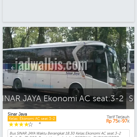
SINAR JAYA Ekonomi AC seat:3-2
Sinar Jaya
Tarif Terjauh
Kelas: Ekonomi AC seat:3-2
Rp
75
-97
K
K
☆
☆
☆
☆
☆
4
Bus SINAR JAYA Waktu Berangkat 18.30 Kelas:Ekonomi AC seat:3-2