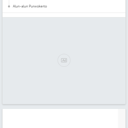
Alun-alun Purwokerto
Ad