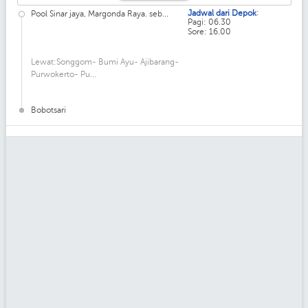
:
Jadwal dari Depok
Pool Sinar jaya, Margonda Raya. seb...
Pagi: 06.30
Sore: 16.00
Lewat:Songgom- Bumi Ayu- Ajibarang-
Purwokerto- Pu...
Bobotsari