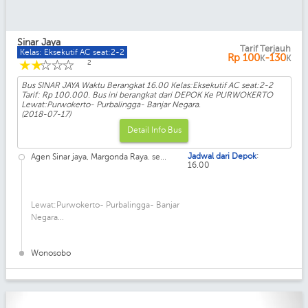
Sinar Jaya
Tarif Terjauh
Kelas: Eksekutif AC seat:2-2
Rp
100
-130
K
K
☆
☆
☆
☆
☆
2
Bus SINAR JAYA Waktu Berangkat 16.00 Kelas:Eksekutif AC seat:2-2
Tarif: Rp 100.000. Bus ini berangkat dari DEPOK Ke PURWOKERTO
Lewat:Purwokerto- Purbalingga- Banjar Negara.
(2018-07-17)
Detail Info Bus
:
Jadwal dari Depok
Agen Sinar jaya, Margonda Raya. se...
16.00
Lewat:Purwokerto- Purbalingga- Banjar
Negara...
Wonosobo