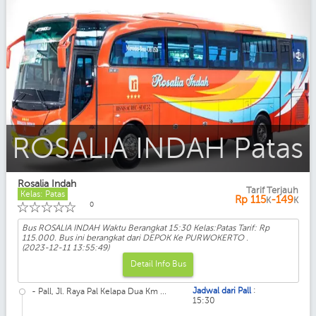
ROSALIA INDAH Patas
Rosalia Indah
Tarif Terjauh
Kelas: Patas
Rp
115
-149
K
K
☆
☆
☆
☆
☆
0
Bus ROSALIA INDAH Waktu Berangkat 15:30 Kelas:Patas Tarif: Rp
115.000. Bus ini berangkat dari DEPOK Ke PURWOKERTO .
(2023-12-11 13:55:49)
Detail Info Bus
:
Jadwal dari Pall
- Pall, Jl. Raya Pal Kelapa Dua Km ...
15:30