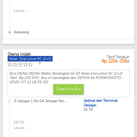
Lewat:-...
Ajibarang
Dieng Indah
Tarif Terjauh
Kelas: Executive AC (2+2)
Rp
120
-156
K
K
☆
☆
☆
☆
☆
0
Bus DIENG INDAH Waktu Berangkat 16:30 Kelas:Executive AC (2+2)
Tarif: Rp 120.000. Bus ini berangkat dari DEPOK Ke PURWOKERTO .
(2022-07-11 18:35:26)
Detail Info Bus
Jadwal dari Terminal
Jl Jatijajar 1 No 04 Jatijajar Kec ...
:
Jatijajar
16:30
08:30
Lewat:-...