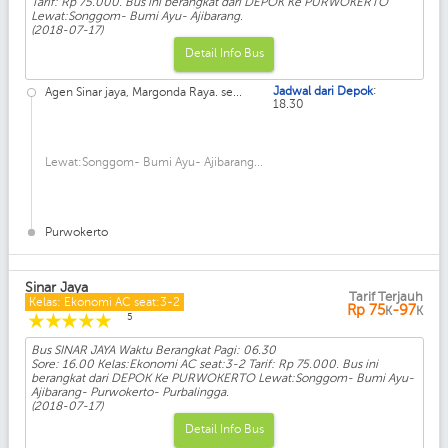
Tarif: Rp 75.000. Bus ini berangkat dari DEPOK Ke PURWOKERTO
Lewat:Songgom- Bumi Ayu- Ajibarang.
(2018-07-17)
Detail Info Bus
:
Jadwal dari Depok
Agen Sinar jaya, Margonda Raya. se...
18.30
Lewat:Songgom- Bumi Ayu- Ajibarang...
Purwokerto
Sinar Jaya
Tarif Terjauh
Kelas: Ekonomi AC seat:3-2
Rp
75
-97
K
K
☆
☆
☆
☆
☆
5
Bus SINAR JAYA Waktu Berangkat Pagi: 06.30
Sore: 16.00 Kelas:Ekonomi AC seat:3-2 Tarif: Rp 75.000. Bus ini
berangkat dari DEPOK Ke PURWOKERTO Lewat:Songgom- Bumi Ayu-
Ajibarang- Purwokerto- Purbalingga.
(2018-07-17)
Detail Info Bus