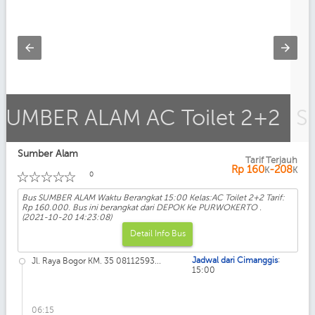
SUMBER ALAM AC Toilet 2+2
Sumber Alam
Tarif Terjauh
Kelas: AC Toilet 2+2
Rp
160
-208
K
K
☆
☆
☆
☆
☆
0
Bus SUMBER ALAM Waktu Berangkat 15:00 Kelas:AC Toilet 2+2 Tarif:
Rp 160.000. Bus ini berangkat dari DEPOK Ke PURWOKERTO .
(2021-10-20 14:23:08)
Detail Info Bus
:
Jadwal dari Cimanggis
Jl. Raya Bogor KM. 35 08112593...
15:00
06:15